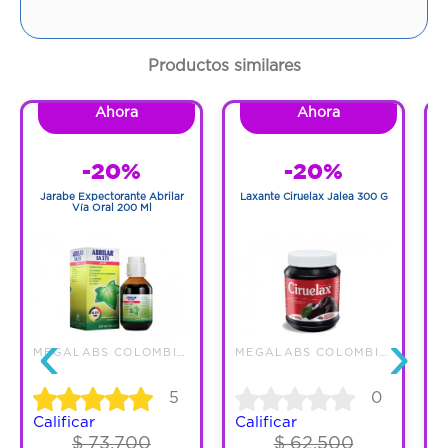
Cantidad:
1 Tubo
Código:
1262890
Productos similares
Ahora
Ahora
-20%
-20%
Jarabe Expectorante Abrilar
Laxante Ciruelax Jalea 300 G
C
Vía Oral 200 Ml
‹
›
MEGALABS COLOMBIA SAS
MEGALABS COLOMBIA SAS
5
0
Calificar
Calificar
C
$ 73.700
$ 62.500