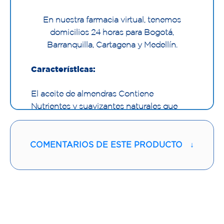
En nuestra farmacia virtual, tenemos
domicilios 24 horas para Bogotá,
Barranquilla, Cartagena y Medellín.
Características:
El aceite de almendras Contiene
Nutrientes y suavizantes naturales que
favorecen el cuidado de la piel, mejorando
su aspecto gracias a la humectación.
COMENTARIOS DE ESTE PRODUCTO
↓
Es uno de los aceites esenciales más
cotizados entre las mujeres por sus
múltiples beneficios para el rostro, el
cabello y el cuerpo en general. Aprende
para qué sirve el aceite de almendras.