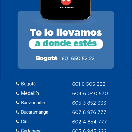
estrías, ya que la piel se vuelve más
elástica y lubricada.
Bogotá
601 6 505 222
Medellín
604 6 040 570
Barranquilla
605 3 852 333
Bucaramanga
607 6 976 777
Cali
602 4 854 777
Cartagena
605 6 945 222