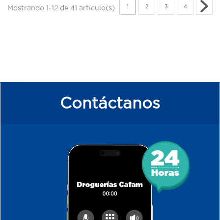
1
2
3
4
Mostrando 1-12 de 41 artículo(s)
Contáctanos