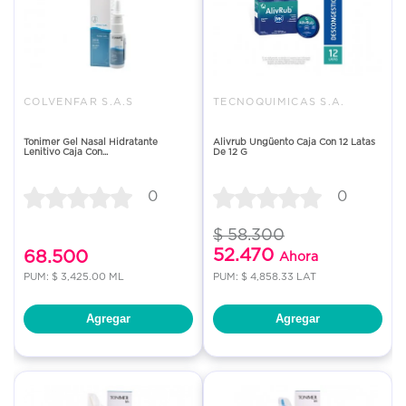
COLVENFAR S.A.S
TECNOQUIMICAS S.A.
Tonimer Gel Nasal Hidratante
Alivrub Ungüento Caja Con 12 Latas
Lenitivo Caja Con...
De 12 G
0
0
$ 58.300
52.470
68.500
Ahora
PUM: $ 3,425.00 ML
PUM: $ 4,858.33 LAT
Agregar
Agregar