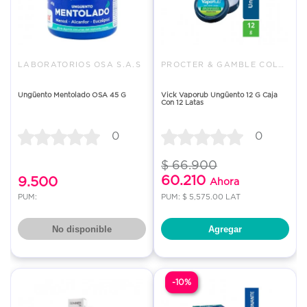
LABORATORIOS OSA S.A.S
PROCTER & GAMBLE COLOMBIA LTDA
Ungüento Mentolado OSA 45 G
Vick Vaporub Ungüento 12 G Caja
Con 12 Latas
0
0
$ 66.900
60.210
9.500
Ahora
PUM:
PUM: $ 5,575.00 LAT
No disponible
Agregar
-10%