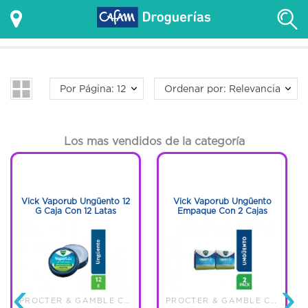
Por Página: 12
Ordenar por: Relevancia
Los mas vendidos de la categoría
1
1
1
1
Vick Vaporub Ungüento 12
Vick Vaporub Ungüento
G Caja Con 12 Latas
Empaque Con 2 Cajas
‹
›
PROCTER & GAMBLE COLOMBIA LTDA
PROCTER & GAMBLE COLOMBIA LTDA