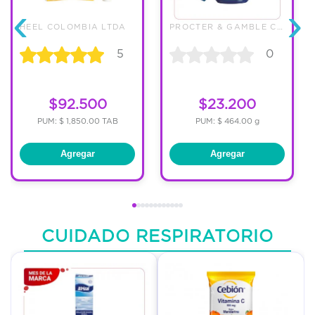
‹
›
HEEL COLOMBIA LTDA
PROCTER & GAMBLE COLOMBIA LTDA
5
0
$92.500
$23.200
PUM: $ 1,850.00 TAB
PUM: $ 464.00 g
Agregar
Agregar
CUIDADO RESPIRATORIO