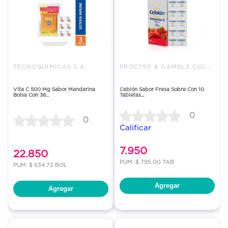
TECNOQUIMICAS S.A.
PROCTER & GAMBLE COLOMBIA LTDA
Vita C 500 Mg Sabor Mandarina
Cebión Sabor Fresa Sobre Con 10
Bolsa Con 36...
Tabletas...
0
0
Calificar
7.950
22.850
PUM: $ 795.00 TAB
PUM: $ 634.72 BOL
Agregar
Agregar