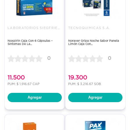
LABORATORIOS SIEGFRIED S.A
TECNOQUIMICAS S.A.
Noxpirin Caja Con 6 Cápsulas –
Noraver Gripa Noche Sabor Panela
Síntomas De La...
Limón Caja Con...
0
0
11.500
19.300
PUM: $ 1,916.67 CAP
PUM: $ 3,216.67 SOB
Agregar
Agregar