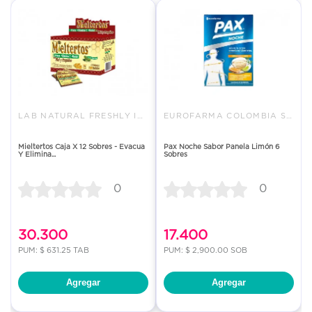
LAB NATURAL FRESHLY INFABO SAS
EUROFARMA COLOMBIA SAS
Mieltertos Caja X 12 Sobres - Evacua
Pax Noche Sabor Panela Limón 6
Y Elimina...
Sobres
0
0
30.300
17.400
PUM: $ 631.25 TAB
PUM: $ 2,900.00 SOB
Agregar
Agregar