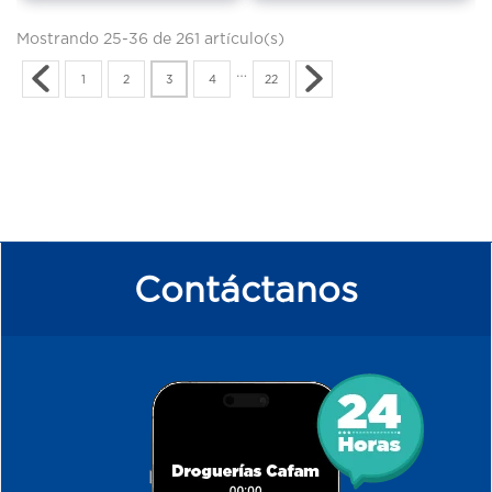
Mostrando 25-36 de 261 artículo(s)
…
1
2
3
4
22
Contáctanos