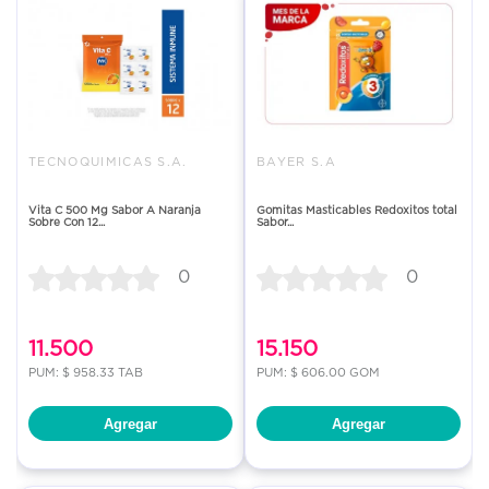
TECNOQUIMICAS S.A.
BAYER S.A
Vita C 500 Mg Sabor A Naranja
Gomitas Masticables Redoxitos total
Sobre Con 12...
Sabor...
0
0
11.500
15.150
PUM: $ 958.33 TAB
PUM: $ 606.00 GOM
Agregar
Agregar