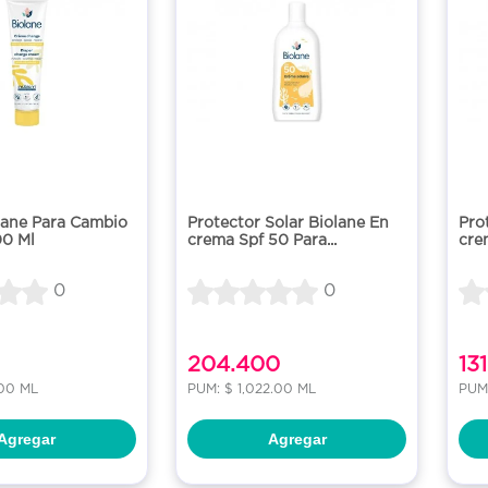
lane Para Cambio
Protector Solar Biolane En
Pro
00 Ml
crema Spf 50 Para...
cre
0
0
204.400
13
.00 ML
PUM: $ 1,022.00 ML
PUM:
Agregar
Agregar