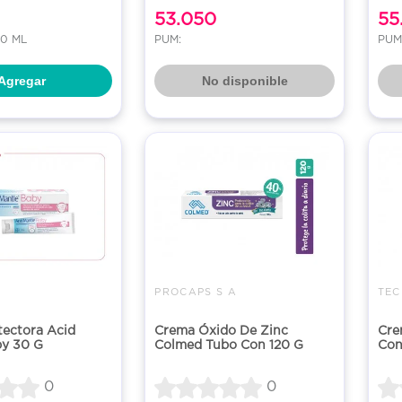
53.050
55
50 ML
PUM:
PUM:
Agregar
No disponible
PROCAPS S A
TEC
tectora Acid
Crema Óxido De Zinc
Cre
by 30 G
Colmed Tubo Con 120 G
Con
0
0