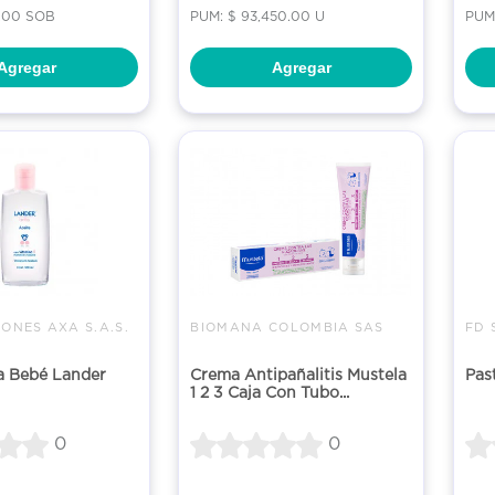
0.00 SOB
PUM: $ 93,450.00 U
PUM:
Agregar
Agregar
IONES AXA S.A.S.
BIOMANA COLOMBIA SAS
FD 
a Bebé Lander
Crema Antipañalitis Mustela
Pas
1 2 3 Caja Con Tubo...
0
0