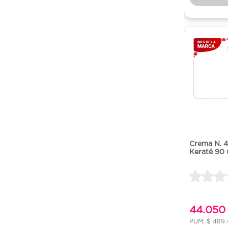
Crema N. 4
Keraté 90
44.050
PUM: $ 489.