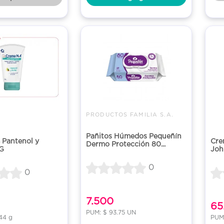
PRODUCTOS FAMILIA S.A.
Pañitos Húmedos Pequeñín
 Pantenol y
Cre
Dermo Protección 80...
 G
Joh
0
0
7.500
65
PUM: $ 93.75 UN
44 g
PUM: