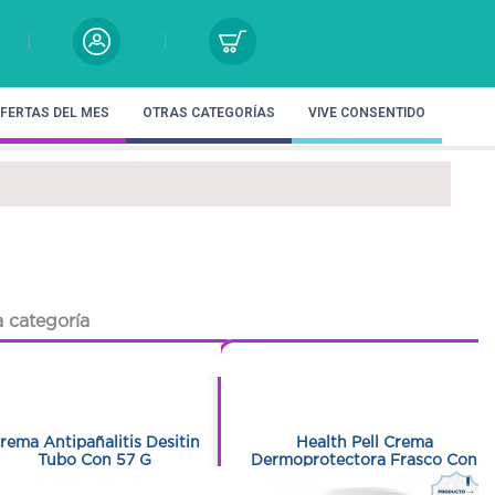
FERTAS DEL MES
OTRAS CATEGORÍAS
VIVE CONSENTIDO
 categoría
1
1
1
1
rema Antipañalitis Desitin
Health Pell Crema
Tubo Con 57 G
Dermoprotectora Frasco Con
500 G - Caléndula