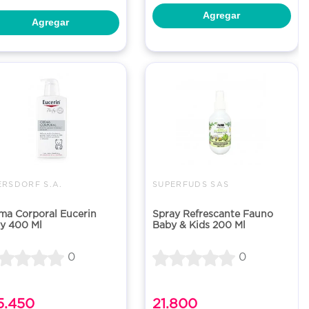
Agregar
Agregar
ERSDORF S.A.
SUPERFUDS SAS
ma Corporal Eucerin
Spray Refrescante Fauno
y 400 Ml
Baby & Kids 200 Ml
0
0
5.450
21.800