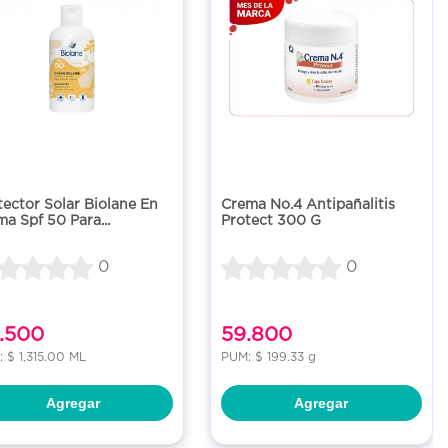
tector Solar Biolane En
Crema No.4 Antipañalitis
ma Spf 50 Para...
Protect 300 G
0
0
1.500
59.800
 $ 1,315.00 ML
PUM: $ 199.33 g
Agregar
Agregar