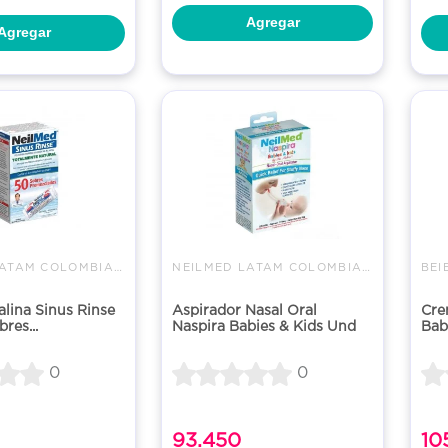
Agregar
Agregar
NEILMED LATAM COLOMBIA SAS
NEILMED LATAM COLOMBIA SAS
BEI
alina Sinus Rinse
Aspirador Nasal Oral
Cre
res...
Naspira Babies & Kids Und
Bab
0
0
93.450
10