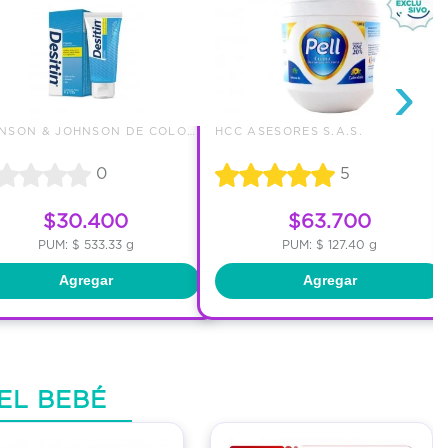
›
JOHNSON & JOHNSON DE COLOMBIA
HCC ASESORES S.A.S.
0
5
$30.400
$63.700
PUM: $ 533.33 g
PUM: $ 127.40 g
Agregar
Agregar
EL BEBÉ