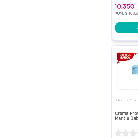
10.350
PUM: $ 103.
BAYER S.A
Crema Pro
Mantle Ba