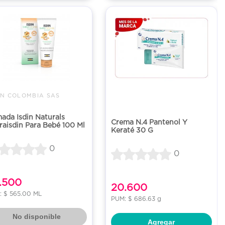
IN COLOMBIA SAS
ada Isdin Naturals
Crema N.4 Pantenol Y
raisdin Para Bebé 100 Ml
Keraté 30 G
0
0
.500
20.600
: $ 565.00 ML
PUM: $ 686.63 g
No disponible
Agregar