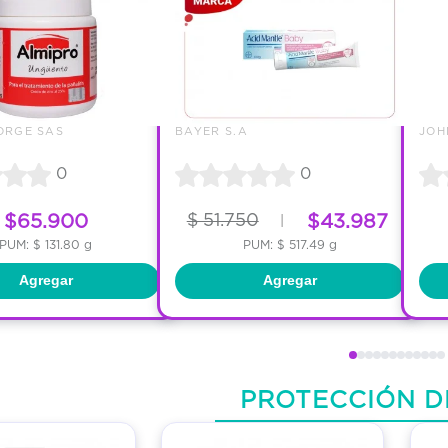
ORGE SAS
BAYER S.A
0
0
$65.900
$ 51.750
$43.987
|
PUM: $ 131.80 g
PUM: $ 517.49 g
Agregar
Agregar
PROTECCIÓN D