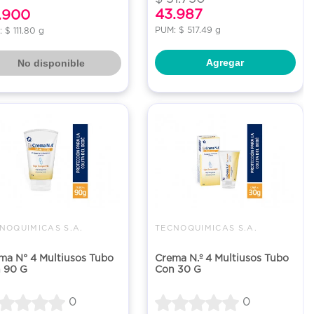
43.987
.900
PUM: $ 517.49 g
 $ 111.80 g
Agregar
No disponible
NOQUIMICAS S.A.
TECNOQUIMICAS S.A.
ma N° 4 Multiusos Tubo
Crema N.º 4 Multiusos Tubo
 90 G
Con 30 G
0
0