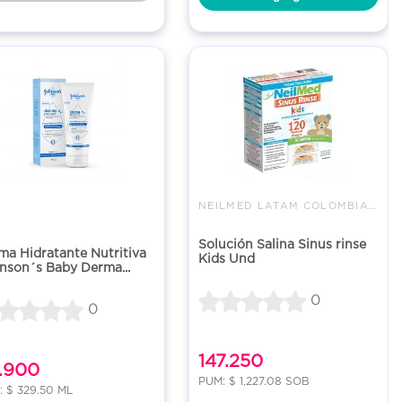
NEILMED LATAM COLOMBIA SAS
Solución Salina Sinus rinse
ma Hidratante Nutritiva
Kids Und
nson´s Baby Derma...
0
0
147.250
.900
PUM: $ 1,227.08 SOB
 $ 329.50 ML