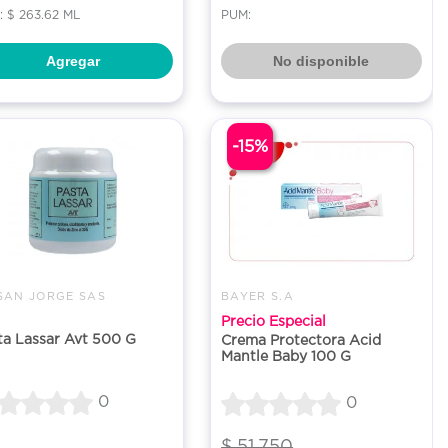
 $ 263.62 ML
PUM:
Agregar
No disponible
-15%
SAN JORGE SAS
BAYER S.A
Precio Especial
ta Lassar Avt 500 G
Crema Protectora Acid
Mantle Baby 100 G
0
0
$ 51.750