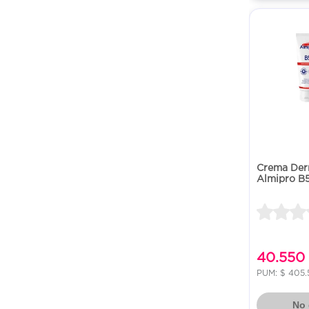
Crema Der
Almipro B
40.550
PUM: $ 405.
No 