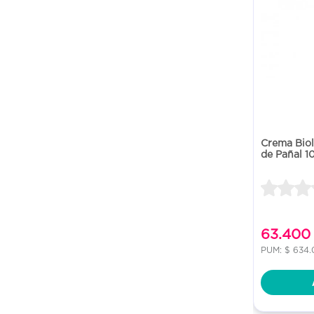
Crema Bio
de Pañal 1
63.400
PUM: $ 634