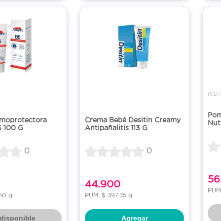
ISD
Pom
moprotectora
Crema Bebé Desitin Creamy
Nut
5 100 G
Antipañalitis 113 G
0
0
56
44.900
PUM
50 g
PUM: $ 397.35 g
disponible
Agregar