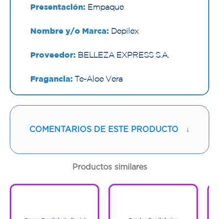
Presentación:
Empaque
Nombre y/o Marca:
Depilex
Proveedor:
BELLEZA EXPRESS S.A.
Fragancia:
Te-Aloe Vera
Contenido:
100 G
Cantidad:
1 Tubo
COMENTARIOS DE ESTE PRODUCTO
↓
Código:
1295872
Productos similares
1
1
1
1