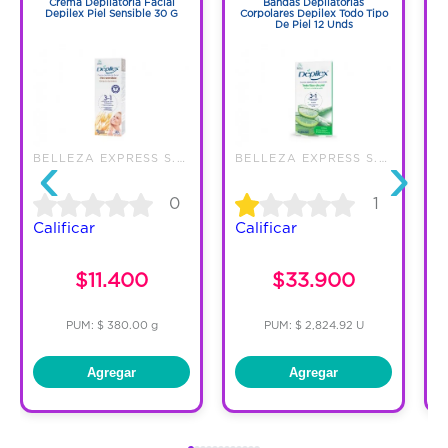
Crema Depilatoria Facial
Bandas Depilatorias
Depilex Piel Sensible 30 G
Corpolares Depilex Todo Tipo
De Piel 12 Unds
‹
›
BELLEZA EXPRESS S.A.
BELLEZA EXPRESS S.A.
0
1
Calificar
Calificar
C
$11.400
$33.900
PUM: $ 380.00 g
PUM: $ 2,824.92 U
Agregar
Agregar