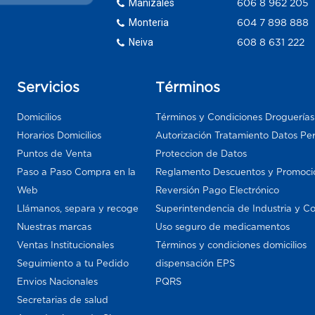
Manizales
606 8 962 205
Monteria
604 7 898 888
Neiva
608 8 631 222
Servicios
Términos
Domicilios
Términos y Condiciones Droguería
Horarios Domicilios
Autorización Tratamiento Datos Pe
Puntos de Venta
Proteccion de Datos
Paso a Paso Compra en la
Reglamento Descuentos y Promoci
Web
Reversión Pago Electrónico
Llámanos, separa y recoge
Superintendencia de Industria y C
Nuestras marcas
Uso seguro de medicamentos
Ventas Institucionales
Términos y condiciones domicilios
Seguimiento a tu Pedido
dispensación EPS
Envios Nacionales
PQRS
Secretarias de salud