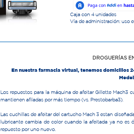
Caja con 4 unidades
Vía de administración: uso e
DROGUERÍAS E
En nuestra farmacia virtual, tenemos domicilios 
Medel
Los repuestos para la máquina de afeitar Gillette Mach3 c
mantienen afiladas por más tiempo (vs. Prestobarba3).
Las cuchillas de afeitar del cartucho Mach 3 estan diseñad
lubricante cambia de color cuando la afeitada ya no es 
repuesto por uno nuevo.