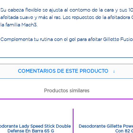
Su cabeza flexible se ajusta al contorno de la cara y sus 1
afeitada suave y más al ras. Los repuestos de la afeitador
la familia Mach3.
Complementa tu rutina con el gel para afeitar Gillette Fusio
COMENTARIOS DE ESTE PRODUCTO
↓
Productos similares
1
1
1
1
odorante Lady Speed Stick Double
Desodorante Gillette Pow
Defense En Barra 65 G
Con 82 