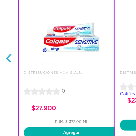
‹
DISTRIBUCIONES AXA S.A.S.
DISTRI
0
Calific
$2
$27.900
PUM: $ 372.00 ML
Agregar