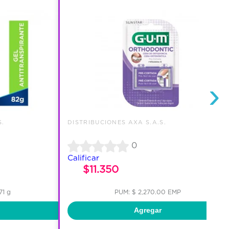
›
S.
DISTRIBUCIONES AXA S.A.S.
0
Calificar
$11.350
71 g
PUM: $ 2,270.00 EMP
Agregar