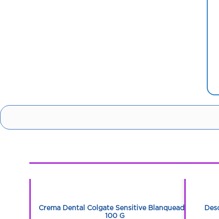
1
1
Extra Suave
Crema Dental Colgate Sensitive Blanqueador
Des
100 G