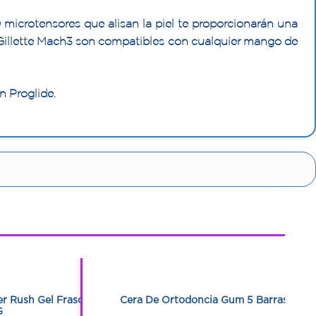
0 microtensores que alisan la piel te proporcionarán una
a Gillette Mach3 son compatibles con cualquier mango de
n Proglide.
1
1
er Rush Gel Frasco
Cera De Ortodoncia Gum 5 Barras
G