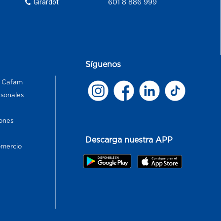
Girardot
601 8 886 999
Síguenos
s Cafam
rsonales
ones
Descarga nuestra APP
omercio