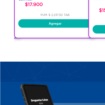
$17.900
$1
PUM: $ 2,237.50 TAB
Agregar