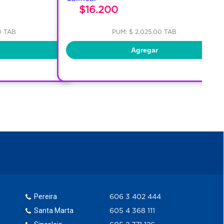
$16.200
0 TAB
PUM: $ 2,025.00 TAB
Agregar
Pereira
606 3 402 444
Santa Marta
605 4 368 111