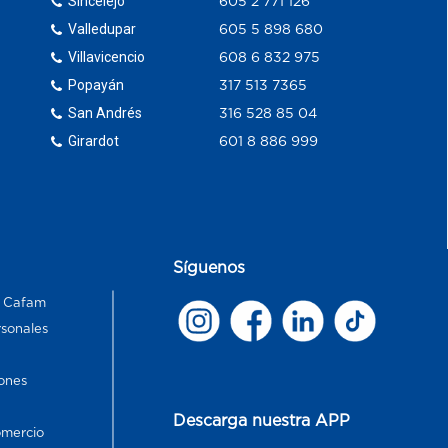
Sincelejo
605 2 771 126
Valledupar
605 5 898 680
Villavicencio
608 6 832 975
Popayán
317 513 7365
San Andrés
316 528 85 04
Girardot
601 8 886 999
Síguenos
s Cafam
rsonales
ones
Descarga nuestra APP
omercio