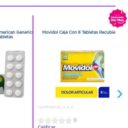
1
1
erican Generics
Movidol Caja Con 8 Tabletas Recubiertas
abletas
›
LAFRANCOL S.A.S
0
Calificar