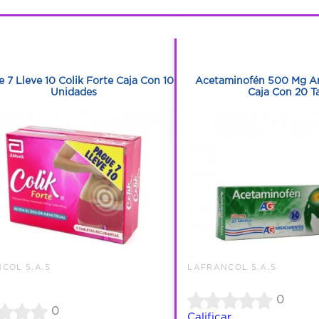
1
1
1
1
 7 Lleve 10 Colik Forte Caja Con 10
Acetaminofén 500 Mg Am
Unidades
Caja Con 20 T
COL S.A.S
LAFRANCOL S.A.S
0
0
Calificar