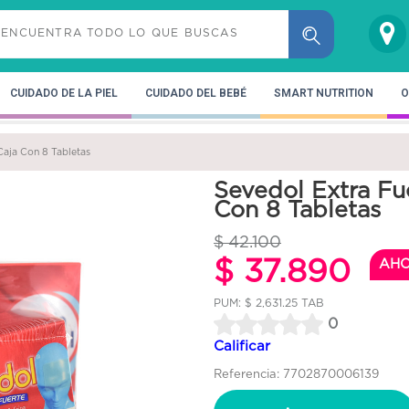
CUIDADO DE LA PIEL
CUIDADO DEL BEBÉ
SMART NUTRITION
O
Caja Con 8 Tabletas
Sevedol Extra Fu
Con 8 Tabletas
$ 42.100
$ 37.890
AH
PUM: $ 2,631.25 TAB
0
Calificar
Referencia: 7702870006139