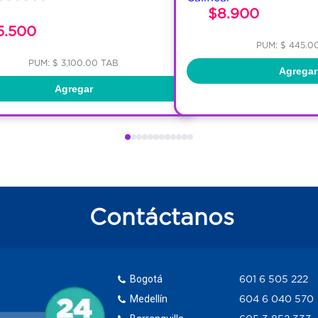
$8.900
5.500
PUM: $ 445.0
PUM: $ 3,100.00 TAB
Agregar
Agregar
Contáctanos
Bogotá
601 6 505 222
Medellín
604 6 040 570