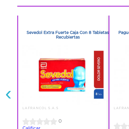
1
1
0 Tabletas
Sevedol Extra Fuerte Caja Con 8 Tabletas
Pague
Recubiertas
‹
LAFRANCOL S.A.S
LAFRAN
0
Calificar