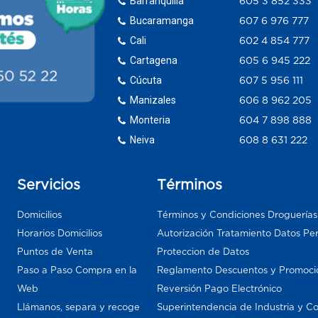
Barranquilla
605 3 852 333
Bucaramanga
607 6 976 777
Cali
602 4 854 777
Cartagena
605 6 945 222
Cúcuta
607 5 956 111
Manizales
606 8 962 205
Monteria
604 7 898 888
Neiva
608 8 631 222
Servicios
Términos
Domicilios
Términos y Condiciones Droguería
Horarios Domicilios
Autorización Tratamiento Datos Pe
Puntos de Venta
Proteccion de Datos
Paso a Paso Compra en la
Reglamento Descuentos y Promoci
Web
Reversión Pago Electrónico
Llámanos, separa y recoge
Superintendencia de Industria y C