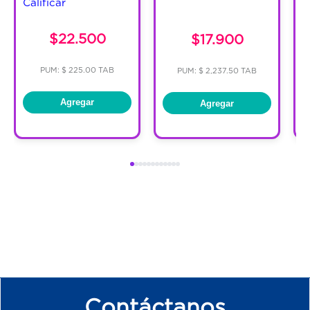
Calificar
C
$22.500
$17.900
PUM: $ 225.00 TAB
PUM: $ 2,237.50 TAB
Agregar
Agregar
Contáctanos