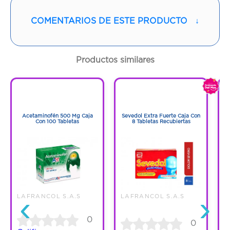
Vía de administración:
ORAL
COMENTARIOS DE ESTE PRODUCTO
↓
Contenido:
1 Und
Cantidad:
8 Tabletas
Productos similares
Código:
1273831
1
1
1
1
Acetaminofén 500 Mg Caja
Sevedol Extra Fuerte Caja Con
Con 100 Tabletas
8 Tabletas Recubiertas
‹
›
LAFRANCOL S.A.S
LAFRANCOL S.A.S
L
0
0