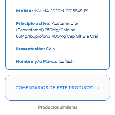
INVIMA:
INVIMA 2020M-0015848-R1
Principio activo:
Acetaminofen
(Paracetamol) 250Mg/Cafeina
65Mg/Ibuprofeno 400Mg Cap Glt Bla Oral
Presentación:
Caja
Nombre y/o Marca:
Ibuflash
Proveedor:
TECNOQUIMICAS S.A.
Vía de administración:
ORAL
COMENTARIOS DE ESTE PRODUCTO
↓
Contenido:
1 Und
Productos similares
Cantidad:
30 Cápsulas