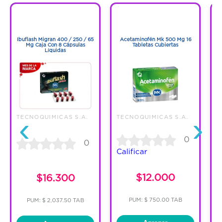
1
1
Código:
1295014
1
1
Ibuflash Migran 400 / 250 / 65
Acetaminofén Mk 500 Mg 16
A
Mg Caja Con 8 Cápsulas
Tabletas Cubiertas
Líquidas
‹
›
TECNOQUIMICAS S.A.
TECNOQUIMICAS S.A.
T
0
0
Calificar
C
$12.000
$16.300
PUM: $ 750.00 TAB
PUM: $ 2,037.50 TAB