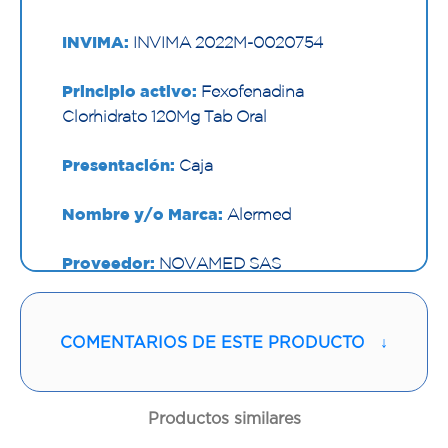
INVIMA:
INVIMA 2022M-0020754
Principio activo:
Fexofenadina
Clorhidrato 120Mg Tab Oral
Presentación:
Caja
Nombre y/o Marca:
Alermed
Proveedor:
NOVAMED SAS
Vía de administración:
ORAL
COMENTARIOS DE ESTE PRODUCTO
↓
Contenido:
1 Und
Cantidad:
30 Tabletas
Productos similares