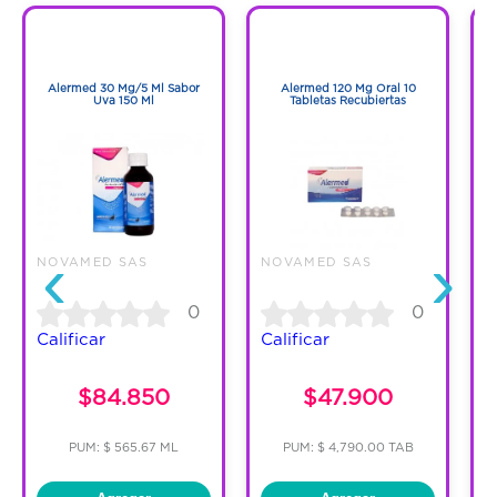
Código:
1293634
1
1
1
1
Alermed 30 Mg/5 Ml Sabor
Alermed 120 Mg Oral 10
Uva 150 Ml
Tabletas Recubiertas
‹
›
NOVAMED SAS
NOVAMED SAS
N
0
0
Calificar
Calificar
C
$84.850
$47.900
PUM: $ 565.67 ML
PUM: $ 4,790.00 TAB