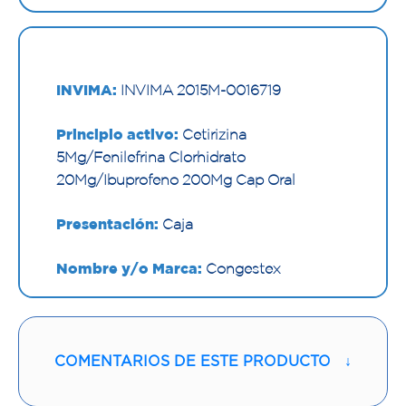
INVIMA:
INVIMA 2015M-0016719
Principio activo:
Cetirizina
5Mg/Fenilefrina Clorhidrato
20Mg/Ibuprofeno 200Mg Cap Oral
Presentación:
Caja
Nombre y/o Marca:
Congestex
Proveedor:
NOVAMED SAS
Vía de administración:
ORAL
COMENTARIOS DE ESTE PRODUCTO
↓
Contenido:
1 Und