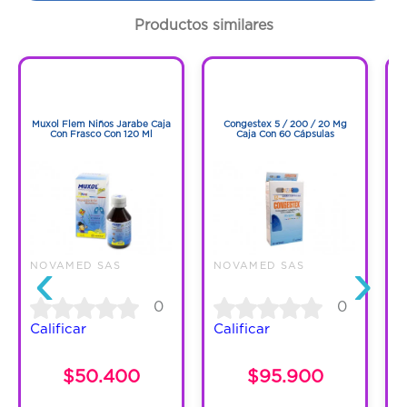
Productos similares
Cantidad:
10 Tabletas
1
1
Código:
1266612
1
1
Muxol Flem Niños Jarabe Caja
Congestex 5 / 200 / 20 Mg
Con Frasco Con 120 Ml
Caja Con 60 Cápsulas
‹
›
NOVAMED SAS
NOVAMED SAS
N
0
0
Calificar
Calificar
$50.400
$95.900