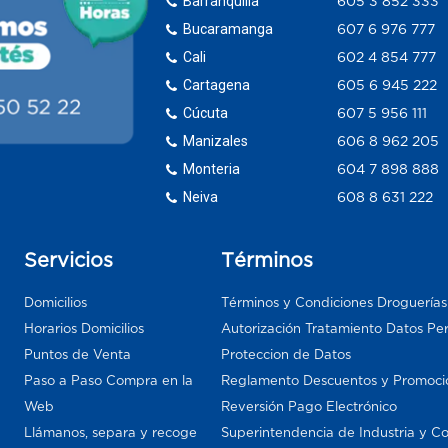
Barranquilla
605 3 852 333
Bucaramanga
607 6 976 777
Cali
602 4 854 777
Cartagena
605 6 945 222
Cúcuta
607 5 956 111
Manizales
606 8 962 205
Monteria
604 7 898 888
Neiva
608 8 631 222
Servicios
Términos
Domicilios
Términos y Condiciones Droguería
Horarios Domicilios
Autorización Tratamiento Datos Pe
Puntos de Venta
Proteccion de Datos
Paso a Paso Compra en la
Reglamento Descuentos y Promoci
Web
Reversión Pago Electrónico
Llámanos, separa y recoge
Superintendencia de Industria y C