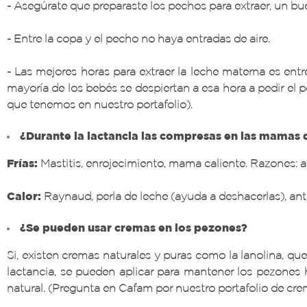
- Asegúrate que preparaste los pechos para extraer, un bu
- Entre la copa y el pecho no haya entradas de aire.
- Las mejores horas para extraer la leche materna es ent
mayoría de los bebés se despiertan a esa hora a pedir el
que tenemos en nuestro portafolio).
¿Durante la lactancia las compresas en las mamas d
Frías:
Mastitis, enrojecimiento, mama caliente. Razones: ay
Calor:
Raynaud, perla de leche (ayuda a deshacerlas), ant
¿Se pueden usar cremas en los pezones?
Si, existen cremas naturales y puras como la lanolina, qu
lactancia, se pueden aplicar para mantener los pezones h
natural. (Pregunta en Cafam por nuestro portafolio de cr