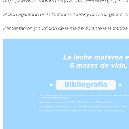
https://www.instagram.com/p/CAR_HMtBwKd/?igsh=cn
Pezón agrietado en la lactancia: Curar y prevenir grietas 
Alimentación y nutrición de la madre durante la lactancia