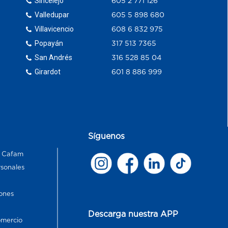
Sincelejo
605 2 771 126
Valledupar
605 5 898 680
Villavicencio
608 6 832 975
Popayán
317 513 7365
San Andrés
316 528 85 04
Girardot
601 8 886 999
Síguenos
s Cafam
rsonales
ones
Descarga nuestra APP
omercio