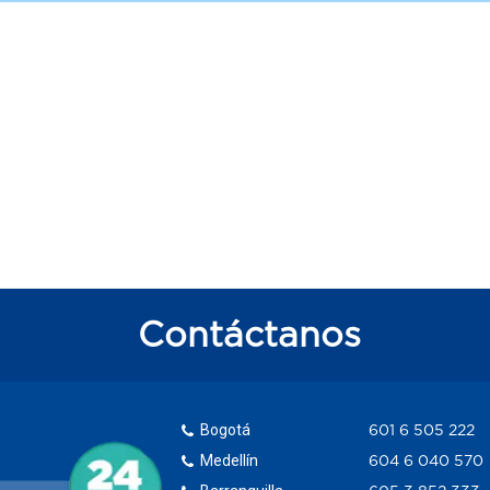
Contáctanos
Bogotá
601 6 505 222
Medellín
604 6 040 570