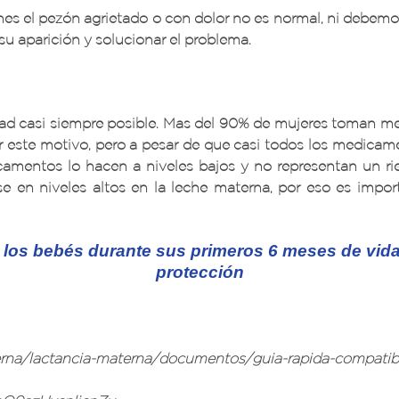
enes el pezón agrietado o con dolor no es normal, ni debem
su aparición y solucionar el problema.
ad casi siempre posible. Mas del 90% de mujeres toman med
r este motivo, pero a pesar de que casi todos los medicame
camentos lo hacen a niveles bajos y no representan un rie
en niveles altos en la leche materna, por eso es impor
 los bebés durante sus primeros 6 meses de vida,
protección
erna/lactancia-materna/documentos/guia-rapida-compatibi