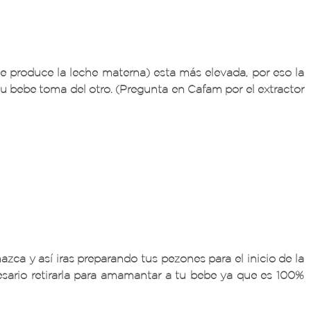
ue produce la leche materna) esta más elevada, por eso la
u bebe toma del otro. (Pregunta en Cafam por el extractor
zca y así iras preparando tus pezones para el inicio de la
cesario retirarla para amamantar a tu bebe ya que es 100%