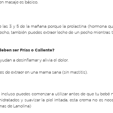
en masaje es básico.
re las 3 y 5 de la mañana porque la prolactina (hormona q
 pecho, también puedes extraer leche de un pecho mientras t
eben ser Frías o Caliente?
udan a desinflamar y alivia el dolor.
es de extraer en una mama sana (sin mastitis).
e incluso puedes comenzar a utilizar antes de que tu bebé na
idratados y suavizar la piel irritada, esta crema no es ne
emas de Lanolina)