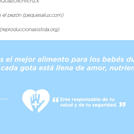
Q0azUxcnlicnZx.
en el pezón (pequesalus.com)
 (reproduccionasistida.org)