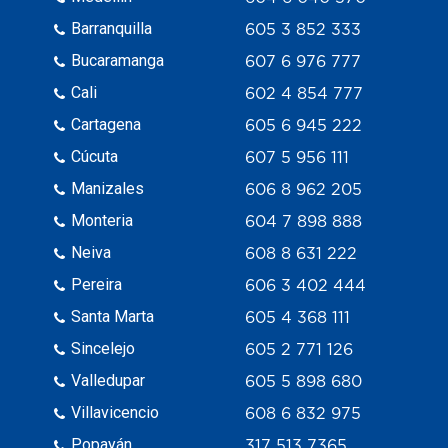
Barranquilla
605 3 852 333
Bucaramanga
607 6 976 777
Cali
602 4 854 777
Cartagena
605 6 945 222
Cúcuta
607 5 956 111
Manizales
606 8 962 205
Monteria
604 7 898 888
Neiva
608 8 631 222
Pereira
606 3 402 444
Santa Marta
605 4 368 111
Sincelejo
605 2 771 126
Valledupar
605 5 898 680
Villavicencio
608 6 832 975
Popayán
317 513 7365