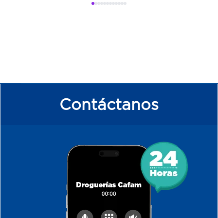
de usarlos. El polvo puede ser removido
sacudiendo vigorosamente los guantes
con una esponja estéril, una toalla húmeda
estéril o cualquier otro método que sea
efectivo.
Contáctanos