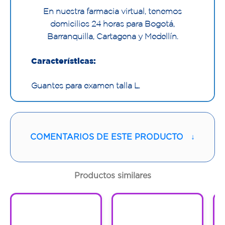
En nuestra farmacia virtual, tenemos
domicilios 24 horas para Bogotá,
Barranquilla, Cartagena y Medellín.
Características:
Guantes para examen talla L.
Este producto no es estéril.
Caja Alfa Safe guantes de látex contiene
COMENTARIOS DE ESTE PRODUCTO
↓
100 unidades de guantes para exámenes o
actividades que no requieran esterilidad.
Productos similares
Protección contra fluidos corporales,
prevención de contaminación bacteriana.
1
1
1
1
Para uso médico, hospitalario, cirugía y