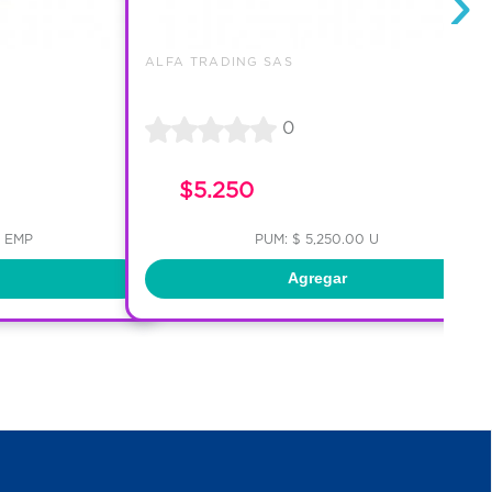
›
ALFA TRADING SAS
0
$5.250
0 EMP
PUM: $ 5,250.00 U
Agregar