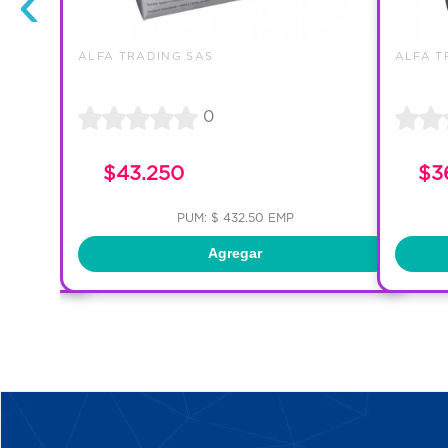
‹
ALFA TRADING SAS
ALFA T
0
$43.250
$3
PUM: $ 432.50 EMP
Agregar