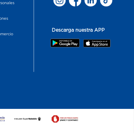
rsonales
ones
Descarga nuestra APP
omercio