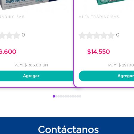
RADING SAS
ALFA TRADING SAS
0
0
6.600
$14.550
PUM: $ 366.00 UN
PUM: $ 291.0
Agregar
Agregar
Contáctanos