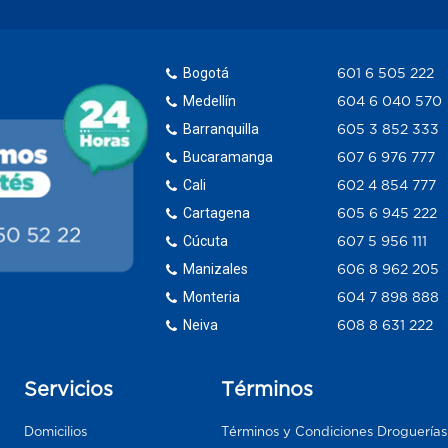
Bogotá
601 6 505 222
Medellín
604 6 040 570
Barranquilla
605 3 852 333
Bucaramanga
607 6 976 777
Cali
602 4 854 777
Cartagena
605 6 945 222
Cúcuta
607 5 956 111
Manizales
606 8 962 205
Monteria
604 7 898 888
Neiva
608 8 631 222
Servicios
Términos
Domicilios
Términos y Condiciones Droguería