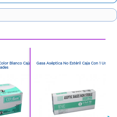
1
1
Color Blanco Caja
Gasa Aséptica No Estéril Caja Con 1 Unidad
dades