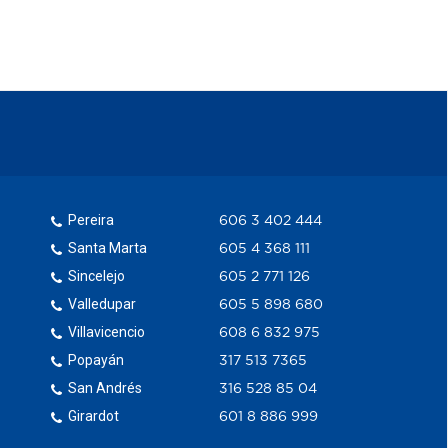
Pereira
606 3 402 444
Santa Marta
605 4 368 111
Sincelejo
605 2 771 126
Valledupar
605 5 898 680
Villavicencio
608 6 832 975
Popayán
317 513 7365
San Andrés
316 528 85 04
Girardot
601 8 886 999