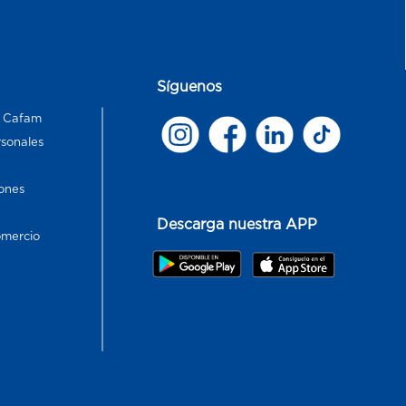
Síguenos
s Cafam
rsonales
ones
Descarga nuestra APP
omercio