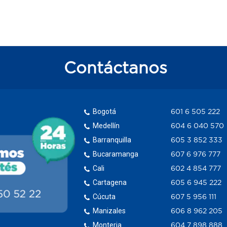
Contáctanos
Bogotá
601 6 505 222
Medellín
604 6 040 570
Barranquilla
605 3 852 333
Bucaramanga
607 6 976 777
Cali
602 4 854 777
Cartagena
605 6 945 222
Cúcuta
607 5 956 111
Manizales
606 8 962 205
Monteria
604 7 898 888