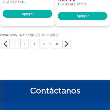
PUM: $ 291.25 ML
PUM: $ 3,890.00 TAB
Agregar
Agregar
Mostrando 49-72 de 181 artículo(s)
…
1
2
3
4
8
Contáctanos