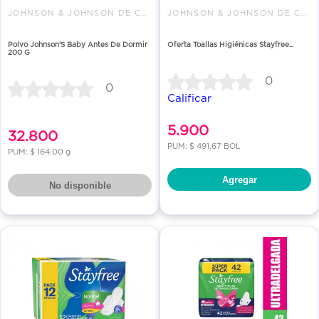
JOHNSON & JOHNSON DE COLOMBIA
JOHNSON & JOHNSON DE COLOMBIA
Polvo Johnson'S Baby Antes De Dormir
Oferta Toallas Higiénicas Stayfree...
200 G
0
0
Calificar
5.900
32.800
PUM: $ 491.67 BOL
PUM: $ 164.00 g
Agregar
No disponible