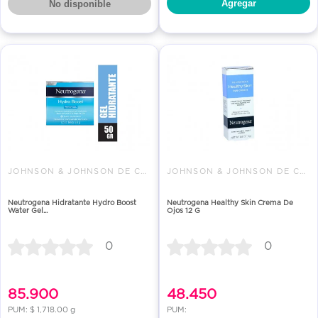
Agregar
No disponible
JOHNSON & JOHNSON DE COLOMBIA
JOHNSON & JOHNSON DE COLOMBIA
Neutrogena Hidratante Hydro Boost
Neutrogena Healthy Skin Crema De
Water Gel...
Ojos 12 G
0
0
85.900
48.450
PUM: $ 1,718.00 g
PUM: