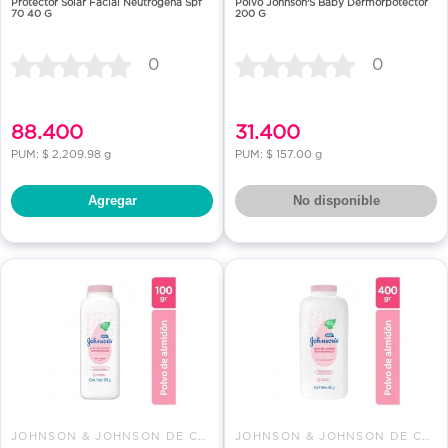
Protector Solar Facial Neutrogena Spf
Polvo Johnson'S Baby Dermorpotector
70 40 G
200 G
0
0
88.400
31.400
PUM: $ 2,209.98 g
PUM: $ 157.00 g
Agregar
No disponible
JOHNSON & JOHNSON DE COLOMBIA
JOHNSON & JOHNSON DE COLOMBIA