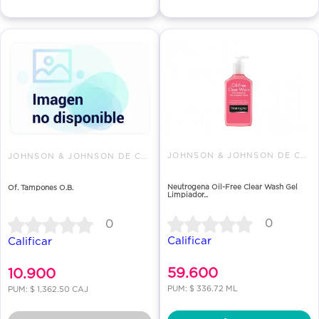
JOHNSON & JOHNSON DE COLOMBIA
JOHNSON & JOHNSON DE COLOMBIA
Neutrogena Oil-Free Clear Wash Gel
Of. Tampones O.B.
Limpiador...
0
0
Calificar
Calificar
59.600
10.900
PUM: $ 336.72 ML
PUM: $ 1,362.50 CAJ