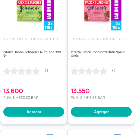
JOHNSON & JOHNSON DE COLOMBIA
JOHNSON & JOHNSON DE COLOMBIA
Oferta Jabón Johnson'S Nutri Spa 330
Oferta Jabón Johnson'S Nutri Spa 3
Gr
Unds
0
0
13.600
13.550
PUM: $ 4,533.33 BAR
PUM: $ 4,516.33 BAR
Agregar
Agregar