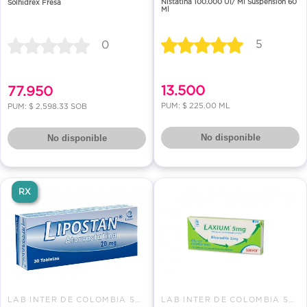
Nistatina 100.000 Ui/ Ml Suspensión 60
Solhidrex Fresa
Ml
5
0
13.500
77.950
PUM: $ 225.00 ML
PUM: $ 2,598.33 SOB
No disponible
No disponible
RX
LAB INTER DE COLOMBIA SAS
LAB INTER DE COLOMBIA SAS