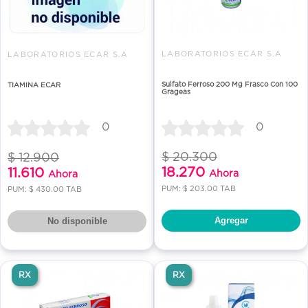
LABORATORIOS ECAR S.A
LABORATORIOS ECAR S.A
Sulfato Ferroso 200 Mg Frasco Con 100
TIAMINA ECAR
Grageas
0
0
$ 20.300
$ 12.900
18.270
11.610
Ahora
Ahora
PUM: $ 203.00 TAB
PUM: $ 430.00 TAB
Agregar
No disponible
RX
RX