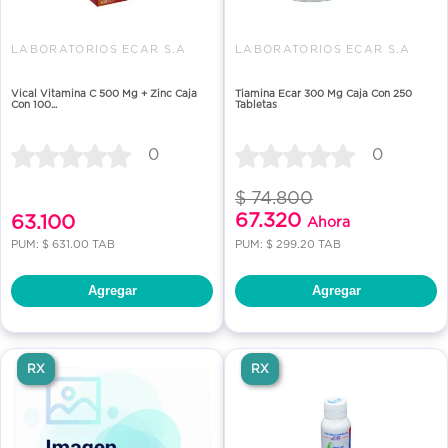
LABORATORIOS ECAR S.A
LABORATORIOS ECAR S.A
Vical Vitamina C 500 Mg + Zinc Caja
Tiamina Ecar 300 Mg Caja Con 250
Con 100...
Tabletas
0
0
$ 74.800
67.320
63.100
Ahora
PUM: $ 631.00 TAB
PUM: $ 299.20 TAB
Agregar
Agregar
RX
RX