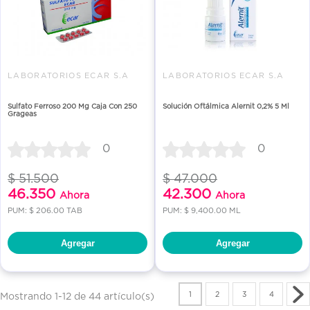
LABORATORIOS ECAR S.A
LABORATORIOS ECAR S.A
Sulfato Ferroso 200 Mg Caja Con 250
Solución Oftálmica Alernit 0,2% 5 Ml
Grageas
0
0
$ 51.500
$ 47.000
46.350
42.300
Ahora
Ahora
PUM: $ 206.00 TAB
PUM: $ 9,400.00 ML
Agregar
Agregar
1
2
3
4
Mostrando 1-12 de 44 artículo(s)