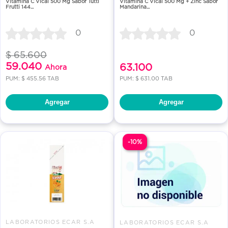
Vitamina C Vical 500 Mg Sabor Tutti
Vitamina C Vical 500 Mg + Zinc Sabor
Frutti 144...
Mandarina...
0
0
$ 65.600
59.040
63.100
Ahora
PUM: $ 455.56 TAB
PUM: $ 631.00 TAB
Agregar
Agregar
-10%
LABORATORIOS ECAR S.A
LABORATORIOS ECAR S.A