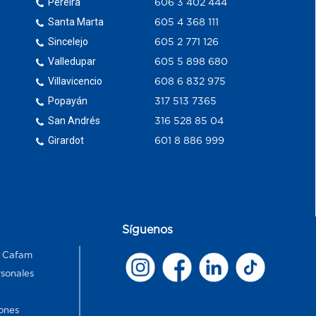
Pereira
606 3 402 444
Santa Marta
605 4 368 111
Sincelejo
605 2 771 126
Valledupar
605 5 898 680
Villavicencio
608 6 832 975
Popayán
317 513 7365
San Andrés
316 528 85 04
Girardot
601 8 886 999
Síguenos
s Cafam
rsonales
ones