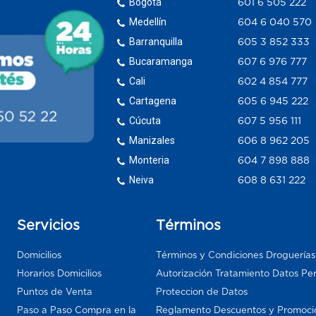
Bogotá
601 6 505 222
Medellín
604 6 040 570
Barranquilla
605 3 852 333
Bucaramanga
607 6 976 777
Cali
602 4 854 777
Cartagena
605 6 945 222
Cúcuta
607 5 956 111
Manizales
606 8 962 205
Monteria
604 7 898 888
Neiva
608 8 631 222
Servicios
Términos
Domicilios
Términos y Condiciones Droguería
Horarios Domicilios
Autorización Tratamiento Datos Pe
Puntos de Venta
Proteccion de Datos
Paso a Paso Compra en la
Reglamento Descuentos y Promoci