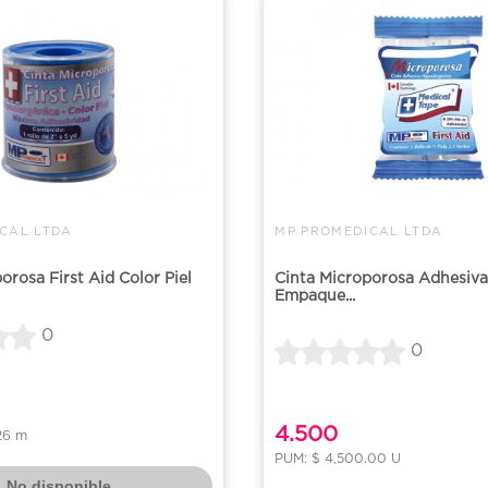
CAL LTDA
MP PROMEDICAL LTDA
orosa First Aid Color Piel
Cinta Microporosa Adhesiva 
Empaque...
0
0
4.500
26 m
PUM: $ 4,500.00 U
No disponible