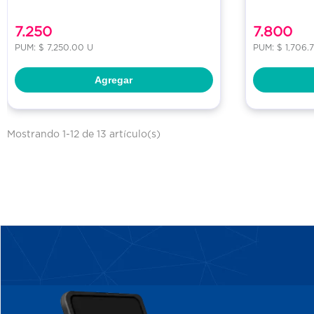
7.250
7.800
PUM: $ 7,250.00 U
PUM: $ 1,706.
Agregar
Mostrando 1-12 de 13 artículo(s)