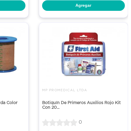
Agregar
MP PROMEDICAL LTDA
rda Color
Botiquín De Primeros Auxilios Rojo Kit
Con 20...
0