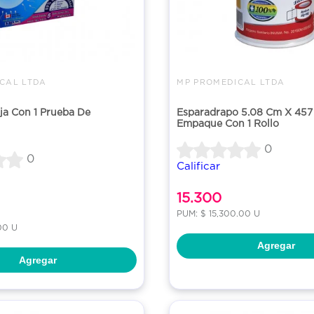
CAL LTDA
MP PROMEDICAL LTDA
ja Con 1 Prueba De
Esparadrapo 5.08 Cm X 45
Empaque Con 1 Rollo
0
0
Calificar
15.300
PUM: $ 15,300.00 U
00 U
Agregar
Agregar