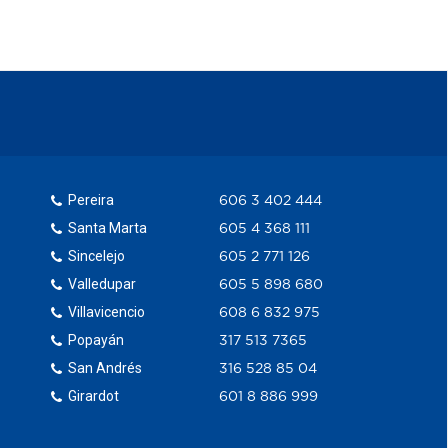
Pereira
606 3 402 444
Santa Marta
605 4 368 111
Sincelejo
605 2 771 126
Valledupar
605 5 898 680
Villavicencio
608 6 832 975
Popayán
317 513 7365
San Andrés
316 528 85 04
Girardot
601 8 886 999