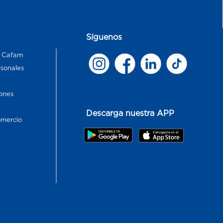
Síguenos
s Cafam
rsonales
ones
Descarga nuestra APP
omercio