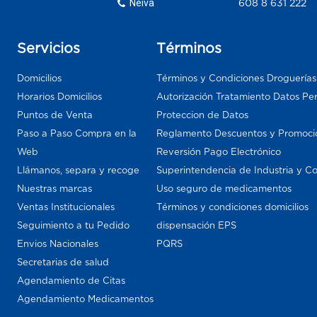
Neiva
608 8 631 222
Servicios
Términos
Domicilios
Términos y Condiciones Droguería
Horarios Domicilios
Autorización Tratamiento Datos Pe
Puntos de Venta
Proteccion de Datos
Paso a Paso Compra en la
Reglamento Descuentos y Promoci
Web
Reversión Pago Electrónico
Llámanos, separa y recoge
Superintendencia de Industria y C
Nuestras marcas
Uso seguro de medicamentos
Ventas Institucionales
Términos y condiciones domicilios
Seguimiento a tu Pedido
dispensación EPS
Envios Nacionales
PQRS
Secretarias de salud
Agendamiento de Citas
Agendamiento Medicamentos