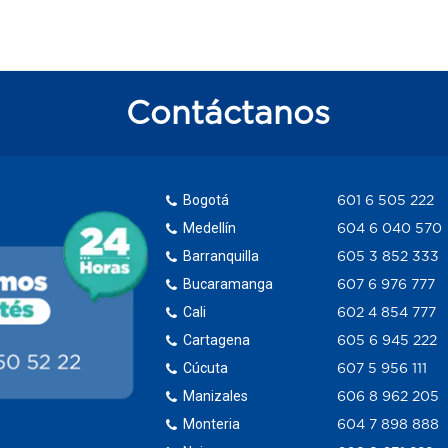
Contáctanos
Bogotá
601 6 505 222
Medellín
604 6 040 570
Barranquilla
605 3 852 333
Bucaramanga
607 6 976 777
Cali
602 4 854 777
Cartagena
605 6 945 222
Cúcuta
607 5 956 111
Manizales
606 8 962 205
Monteria
604 7 898 888