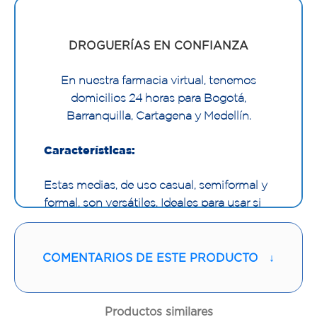
DROGUERÍAS EN CONFIANZA
En nuestra farmacia virtual, tenemos
domicilios 24 horas para Bogotá,
Barranquilla, Cartagena y Medellín.
Características:
Estas medias, de uso casual, semiformal y
formal, son versátiles. Ideales para usar si
realizas labores donde permaneces mucho
tiempo de pie o sentado. Las medias de
baja compresión 8-15 mmHg No-Varix,
COMENTARIOS DE ESTE PRODUCTO
↓
ayudan a prevenir la aparición de várices y
son un complemento para aliviar síntomas
en las piernas como: pesadez, dolor,
Productos similares