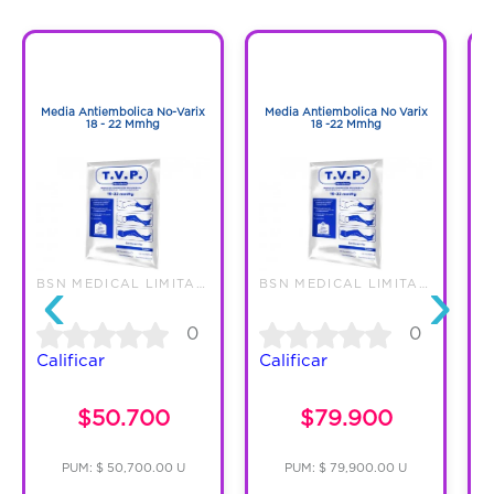
inflamación y calambres. Se recomienda
usarlas cuando no hay signos palpables o
1
1
visibles de las várices en las piernas.
1
1
Media Antiembolica No-Varix
Media Antiembolica No Varix
18 - 22 Mmhg
18 -22 Mmhg
‹
›
BSN MEDICAL LIMITADA
BSN MEDICAL LIMITADA
0
0
Calificar
Calificar
C
$50.700
$79.900
PUM: $ 50,700.00 U
PUM: $ 79,900.00 U