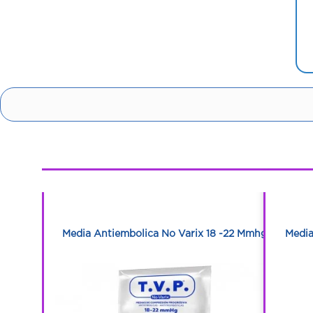
1
1
 - 22 Mmhg
Media Antiembolica No Varix 18 -22 Mmhg
Media