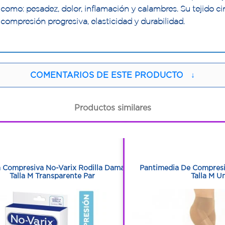
como: pesadez, dolor, inflamación y calambres. Su tejido cir
compresión progresiva, elasticidad y durabilidad.
COMENTARIOS DE ESTE PRODUCTO
↓
Productos similares
1
1
1
1
 Compresiva No-Varix Rodilla Dama
Pantimedia De Compresi
Talla M Transparente Par
Talla M U