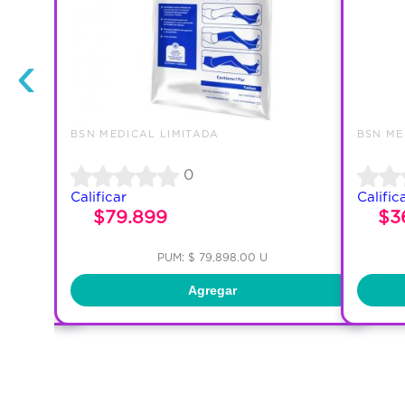
‹
BSN MEDICAL LIMITADA
BSN ME
0
Calificar
Calific
$79.899
$3
PUM: $ 79,898.00 U
Agregar