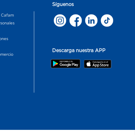
Síguenos
s Cafam
rsonales
ones
Descarga nuestra APP
omercio