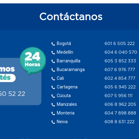
Contáctanos
Bogotá
601 6 505 222
Medellín
604 6 040 570
Barranquilla
605 3 852 333
Bucaramanga
607 6 976 777
Cali
602 4 854 777
Cartagena
605 6 945 222
Cúcuta
607 5 956 111
Manizales
606 8 962 205
Monteria
604 7 898 888
Neiva
608 8 631 222