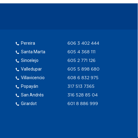
Pereira
606 3 402 444
Santa Marta
605 4 368 111
Sincelejo
605 2 771 126
Valledupar
605 5 898 680
Villavicencio
608 6 832 975
Popayán
317 513 7365
San Andrés
316 528 85 04
Girardot
601 8 886 999