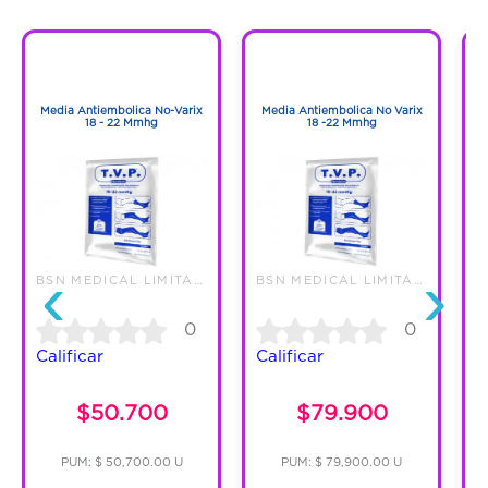
inflamación y calambres. Se recomienda
usarlas cuando no hay signos palpables o
1
1
visibles de las várices en las piernas.
1
1
Media Antiembolica No-Varix
Media Antiembolica No Varix
18 - 22 Mmhg
18 -22 Mmhg
‹
›
BSN MEDICAL LIMITADA
BSN MEDICAL LIMITADA
0
0
Calificar
Calificar
C
$50.700
$79.900
PUM: $ 50,700.00 U
PUM: $ 79,900.00 U