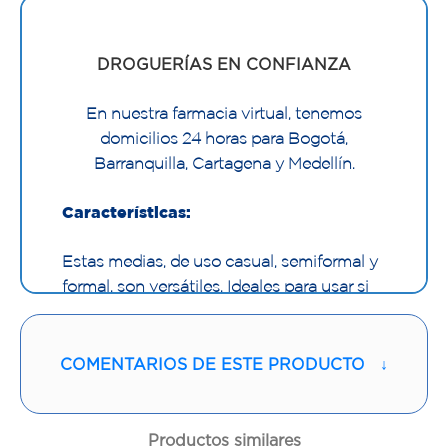
DROGUERÍAS EN CONFIANZA
En nuestra farmacia virtual, tenemos
domicilios 24 horas para Bogotá,
Barranquilla, Cartagena y Medellín.
Características:
Estas medias, de uso casual, semiformal y
formal, son versátiles. Ideales para usar si
realizas labores donde permaneces mucho
tiempo de pie o sentado. Las medias de
baja compresión 8-15 mmHg No-Varix,
COMENTARIOS DE ESTE PRODUCTO
↓
ayudan a prevenir la aparición de várices y
son un complemento para aliviar síntomas
en las piernas como: pesadez, dolor,
Productos similares