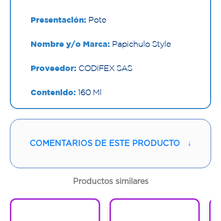
Presentación:
Pote
Nombre y/o Marca:
Papichulo Style
Proveedor:
CODIFEX SAS
Contenido:
160 Ml
Cantidad:
1 Pote
Código:
1296394
COMENTARIOS DE ESTE PRODUCTO
↓
Productos similares
1
1