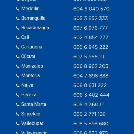
Medellín
604 6 040 570
Barranquilla
605 3 852 333
Bucaramanga
607 6 976 777
Cali
602 4 854 777
Cartagena
605 6 945 222
Cúcuta
607 5 956 111
Manizales
606 8 962 205
Monteria
604 7 898 888
Neiva
608 8 631 222
Pereira
606 3 402 444
Santa Marta
605 4 368 111
Sincelejo
605 2 771 126
Valledupar
605 5 898 680
Villavicencio
608 6 832 975