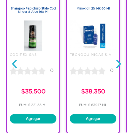
1
1
Shampoo Papichulo Style Cbd
Minoxidil 2% Mk 60 Ml
Singer & Aloe 160 Ml
‹
›
CODIFEX SAS
TECNOQUIMICAS S.A.
S
0
0
$35.500
$38.350
PUM: $ 221.88 ML
PUM: $ 639.17 ML
Agregar
Agregar