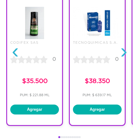
‹
›
CODIFEX SAS
TECNOQUIMICAS S.A.
S
0
0
$35.500
$38.350
PUM: $ 221.88 ML
PUM: $ 639.17 ML
Agregar
Agregar