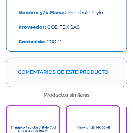
Nombre y/o Marca:
Papichulo Style
Proveedor:
CODIFEX SAS
Contenido:
200 Ml
Cantidad:
1 Frasco
Código:
1296396
COMENTARIOS DE ESTE PRODUCTO
↓
Productos similares
1
1
1
1
Shampoo Papichulo Style Cbd
Minoxidil 2% Mk 60 Ml
Singer & Aloe 160 Ml