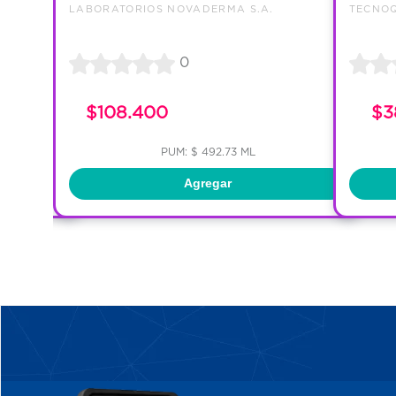
LABORATORIOS NOVADERMA S.A.
TECNOQ
0
$108.400
$3
PUM: $ 492.73 ML
Agregar