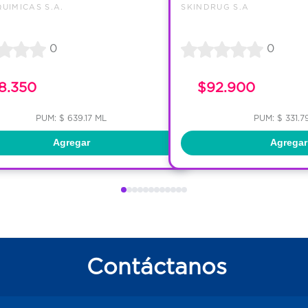
UIMICAS S.A.
SKINDRUG S.A
0
0
8.350
$92.900
PUM: $ 639.17 ML
PUM: $ 331.7
Agregar
Agregar
Contáctanos