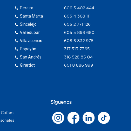
Pereira
606 3 402 444
Santa Marta
605 4 368 111
Sincelejo
605 2 771 126
Valledupar
605 5 898 680
Villavicencio
608 6 832 975
Popayán
317 513 7365
San Andrés
316 528 85 04
Girardot
601 8 886 999
Síguenos
s Cafam
rsonales