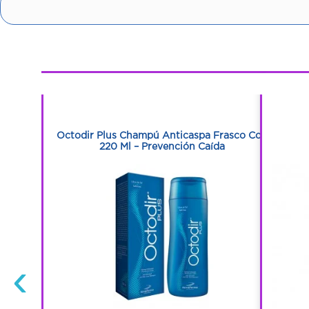
1
1
Con 120 Ml
Octodir Plus Champú Anticaspa Frasco Con
220 Ml – Prevención Caída
‹