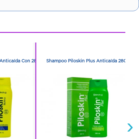
1
1
 Anticaída Con 280
Shampoo Piloskin Plus Anticaída 280 Ml
›