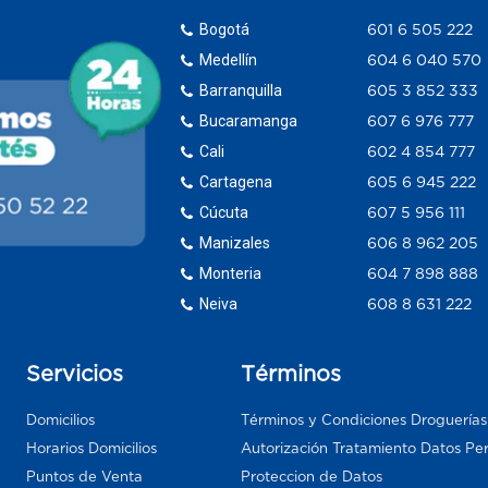
Bogotá
601 6 505 222
Medellín
604 6 040 570
Barranquilla
605 3 852 333
Bucaramanga
607 6 976 777
Cali
602 4 854 777
Cartagena
605 6 945 222
Cúcuta
607 5 956 111
Manizales
606 8 962 205
Monteria
604 7 898 888
Neiva
608 8 631 222
Servicios
Términos
Domicilios
Términos y Condiciones Droguería
Horarios Domicilios
Autorización Tratamiento Datos Pe
Puntos de Venta
Proteccion de Datos