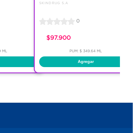
SKINDRUG S.A
0
$97.900
9 ML
PUM: $ 349.64 ML
Agregar