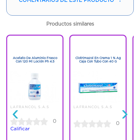
Contenido:
120 Ml
Cantidad:
1 Frasco
Productos similares
Código:
1010737
1
1
1
1
Acetato De Aluminio Frasco
Clotrimazol En Crema 1 % Ag
Con 120 Ml Loción Ph 4.5
Caja Con Tubo Con 40 G
‹
›
LAFRANCOL S.A.S
LAFRANCOL S.A.S
R
0
0
Calificar
C