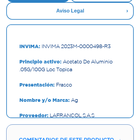
Aviso Legal
INVIMA:
INVIMA 2023M-0000498-R3
Principio activo:
Acetato De Aluminio
.05G/100G Loc Topica
Presentación:
Frasco
Nombre y/o Marca:
Ag
Proveedor:
LAFRANCOL S.A.S
Vía de administración:
TOPICA
COMENTARIOS DE ESTE PRODUCTO
↓