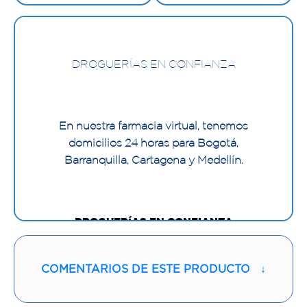
DROGUERÍAS EN CONFIANZA
En nuestra farmacia virtual, tenemos
domicilios 24 horas para Bogotá,
Barranquilla, Cartagena y Medellín.
DROGUERÍAS EN CONFIANZA
COMENTARIOS DE ESTE PRODUCTO
↓
En nuestra farmacia virtual, tenemos domicilios 24
horas para Bogotá y Medellín.