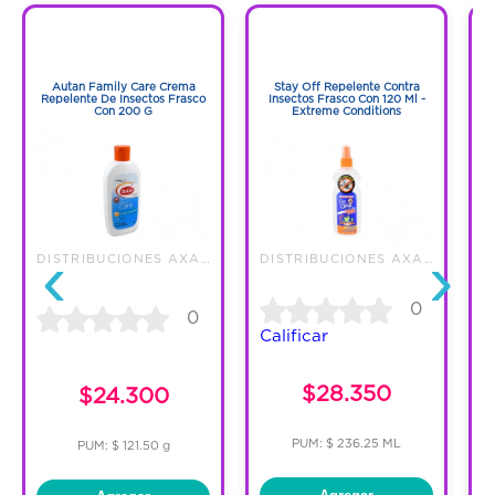
Fórmula anti-reaparición
1
1
1
1
Con su excepcional conocimiento de la
Autan Family Care Crema
Stay Off Repelente Contra
Repelente De Insectos Frasco
Insectos Frasco Con 120 Ml -
fisiología de la piel, los laboratorios La
Con 200 G
Extreme Conditions
Roche-Posay han desarrollado un campo
profesional para dar soluciones
dermatológicas adaptadas a cada perfil de
piel grasa.
‹
›
DISTRIBUCIONES AXA S.A.S.
DISTRIBUCIONES AXA S.A.S.
0
0
Calificar
C
$28.350
$24.300
PUM: $ 236.25 ML
PUM: $ 121.50 g