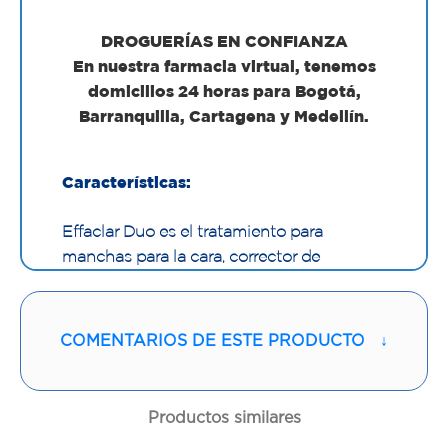
DROGUERÍAS EN CONFIANZA
En nuestra farmacia virtual, tenemos
domicilios 24 horas para Bogotá,
Barranquilla, Cartagena y Medellín.
Características:
Effaclar Duo es el tratamiento para
manchas para la cara, corrector de
imperfecciones severas y marcas. Ahora
con eficacia anti-reaparición, aporta
resultados desde las 12H *
COMENTARIOS DE ESTE PRODUCTO
↓
Corrector de imperfecciones severas
Productos similares
Marcas en la cara