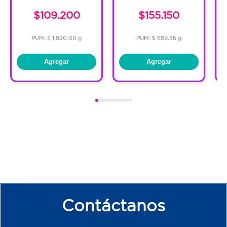
sequedad recurrente.
$109.200
$155.150
Disminuye la comezón y reduce el
enrojecimiento asociado con la piel seca,
PUM: $ 1,820.00 g
PUM: $ 689.56 g
suaviza la piel para un aspecto.
Agregar
Agregar
Contáctanos