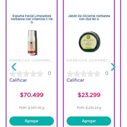
1
1
1
1
Espuma Facial Limpiadora
Jabón De Glicerina Herbanna
Herbanna Con Vitamina C 118
Con Cbd 80 G
H
G
‹
›
AMERICAN COMMERCE SERVICE SAS
AMERICAN COMMERCE SERVICE SAS
0
0
Calificar
Calificar
C
$70.499
$23.299
PUM: $ 597.45 g
PUM: $ 291.24 g
Agregar
Agregar