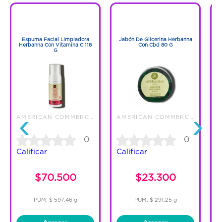
1
1
1
1
Espuma Facial Limpiadora
Jabón De Glicerina Herbanna
Herbanna Con Vitamina C 118
Con Cbd 80 G
H
G
‹
›
AMERICAN COMMERCE SERVICE SAS
AMERICAN COMMERCE SERVICE SAS
0
0
Calificar
Calificar
C
$70.500
$23.300
PUM: $ 597.46 g
PUM: $ 291.25 g