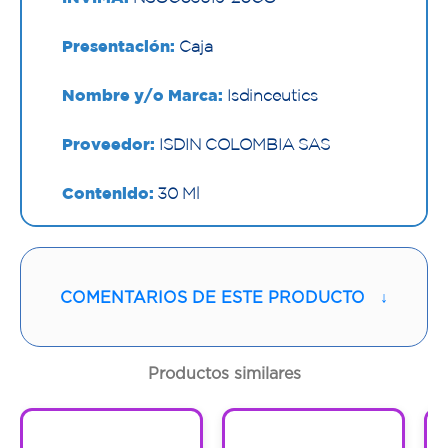
Presentación:
Caja
Nombre y/o Marca:
Isdinceutics
Proveedor:
ISDIN COLOMBIA SAS
Contenido:
30 Ml
Cantidad:
1 Frasco
Código:
1295610
COMENTARIOS DE ESTE PRODUCTO
↓
Productos similares
1
1