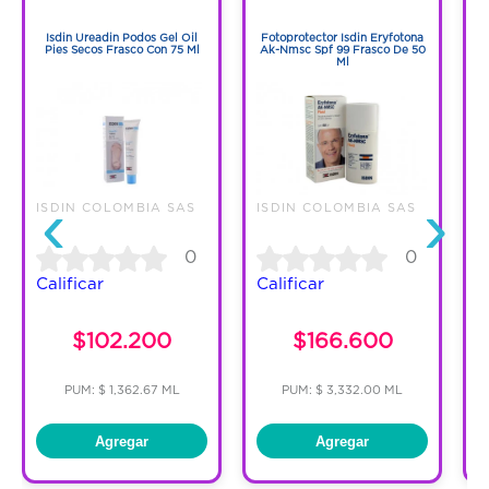
1
1
Isdin Ureadin Podos Gel Oil
Fotoprotector Isdin Eryfotona
Pies Secos Frasco Con 75 Ml
Ak-Nmsc Spf 99 Frasco De 50
U
Ml
‹
›
ISDIN COLOMBIA SAS
ISDIN COLOMBIA SAS
I
0
0
Calificar
Calificar
C
$102.200
$166.600
PUM: $ 1,362.67 ML
PUM: $ 3,332.00 ML
Agregar
Agregar