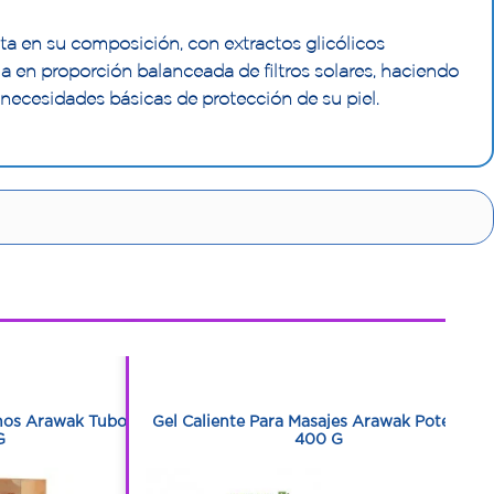
ta en su composición, con extractos glicólicos
a en proporción balanceada de filtros solares, haciendo
 necesidades básicas de protección de su piel.
1
1
nos Arawak Tubo
Gel Caliente Para Masajes Arawak Pote Con
G
400 G