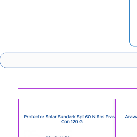
1
1
os Frascos
Protector Solar Sundark Spf 60 Niños Frasco
Arawa
Con 120 G