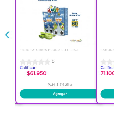
‹
LABORATORIOS PRONABELL S.A.S
LABORA
0
Calificar
Calific
$61.950
71.10
PUM: $ 516.25 g
Agregar