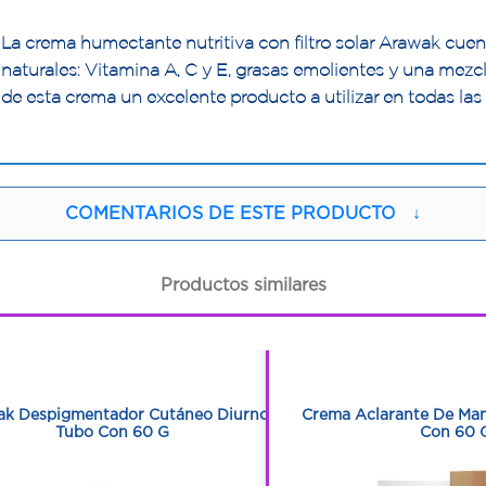
La crema humectante nutritiva con filtro solar Arawak cuen
naturales: Vitamina A, C y E, grasas emolientes y una mezcl
de esta crema un excelente producto a utilizar en todas las
COMENTARIOS DE ESTE PRODUCTO
↓
Productos similares
1
1
1
1
k Despigmentador Cutáneo Diurno
Crema Aclarante De Ma
Tubo Con 60 G
Con 60 