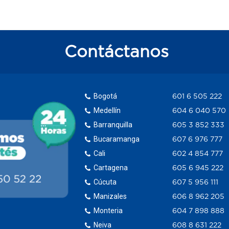
Contáctanos
Bogotá
601 6 505 222
Medellín
604 6 040 570
Barranquilla
605 3 852 333
Bucaramanga
607 6 976 777
Cali
602 4 854 777
Cartagena
605 6 945 222
Cúcuta
607 5 956 111
Manizales
606 8 962 205
Monteria
604 7 898 888
Neiva
608 8 631 222