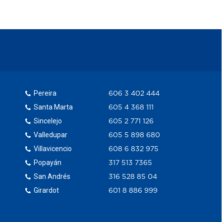
Pereira
606 3 402 444
Santa Marta
605 4 368 111
Sincelejo
605 2 771 126
Valledupar
605 5 898 680
Villavicencio
608 6 832 975
Popayán
317 513 7365
San Andrés
316 528 85 04
Girardot
601 8 886 999