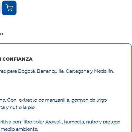
co
N CONFIANZA
as para Bogotá, Barranquilla, Cartagena y Medellín.
che. Con extracto de manzanilla, germen de trigo
 y nutre la piel.
itiva con filtro solar Arawak, humecta, nutre y protege
el medio ambiente.