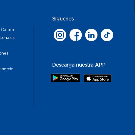
Síguenos
s Cafam
rsonales
ones
Descarga nuestra APP
omercio