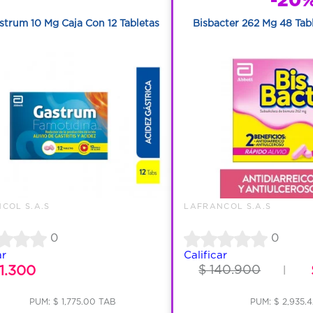
strum 10 Mg Caja Con 12 Tabletas
Bisbacter 262 Mg 48 Tab
COL S.A.S
LAFRANCOL S.A.S
0
0
ar
Calificar
1.300
$ 140.900
|
PUM: $ 1,775.00 TAB
PUM: $ 2,935.