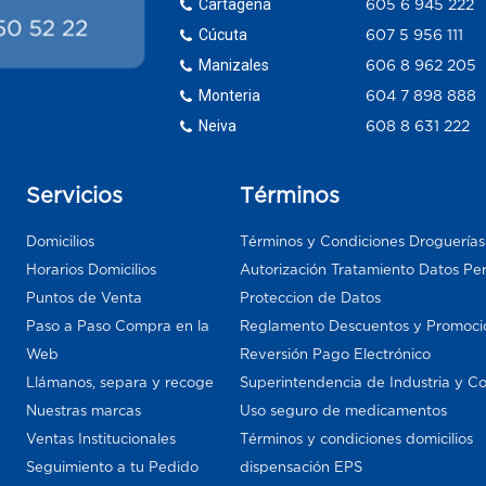
Cartagena
605 6 945 222
Cúcuta
607 5 956 111
Manizales
606 8 962 205
Monteria
604 7 898 888
Neiva
608 8 631 222
Servicios
Términos
Domicilios
Términos y Condiciones Droguería
Horarios Domicilios
Autorización Tratamiento Datos Pe
Puntos de Venta
Proteccion de Datos
Paso a Paso Compra en la
Reglamento Descuentos y Promoci
Web
Reversión Pago Electrónico
Llámanos, separa y recoge
Superintendencia de Industria y C
Nuestras marcas
Uso seguro de medicamentos
Ventas Institucionales
Términos y condiciones domicilios
Seguimiento a tu Pedido
dispensación EPS