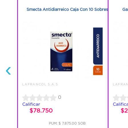
asco Con 5
Smecta Antidiarreico Caja Con 10 Sobres
Ga
‹
LAFRANCOL S.A.S
LAFRAN
0
Calificar
Calific
$78.750
$2
PUM: $ 7,875.00 SOB