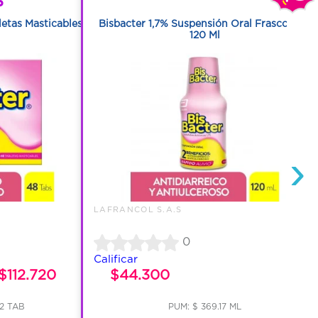
letas Masticables
Bisbacter 1,7% Suspensión Oral Frasco Con
120 Ml
›
LAFRANCOL S.A.S
0
Calificar
$112.720
$44.300
42 TAB
PUM: $ 369.17 ML