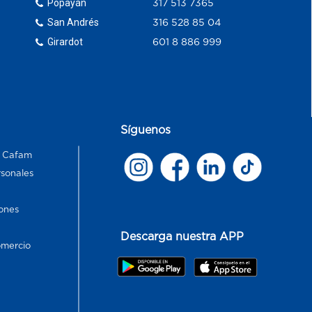
Popayán
317 513 7365
San Andrés
316 528 85 04
Girardot
601 8 886 999
Síguenos
s Cafam
rsonales
ones
Descarga nuestra APP
omercio