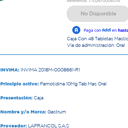
Referencia: 7702870004074
No Disponible
Caja Con 48 Tabletas Masti
Vía de administración: Oral
INVIMA:
INVIMA 2018M-0008661-R1
Principio activo:
Famotidina 10Mg Tab Mas Oral
Presentación:
Caja
Nombre y/o Marca:
Gastrum
Proveedor:
LAFRANCOL S.A.S