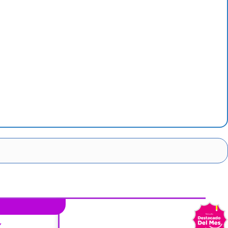
1
%
1