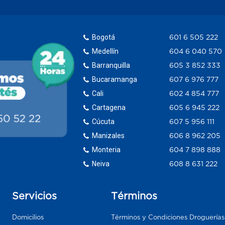
Bogotá
601 6 505 222
Medellín
604 6 040 570
Barranquilla
605 3 852 333
Bucaramanga
607 6 976 777
Cali
602 4 854 777
Cartagena
605 6 945 222
Cúcuta
607 5 956 111
Manizales
606 8 962 205
Monteria
604 7 898 888
Neiva
608 8 631 222
Servicios
Términos
Domicilios
Términos y Condiciones Droguería