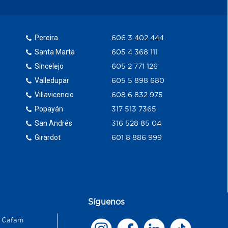
Pereira
606 3 402 444
Santa Marta
605 4 368 111
Sincelejo
605 2 771 126
Valledupar
605 5 898 680
Villavicencio
608 6 832 975
Popayán
317 513 7365
San Andrés
316 528 85 04
Girardot
601 8 886 999
Síguenos
s Cafam