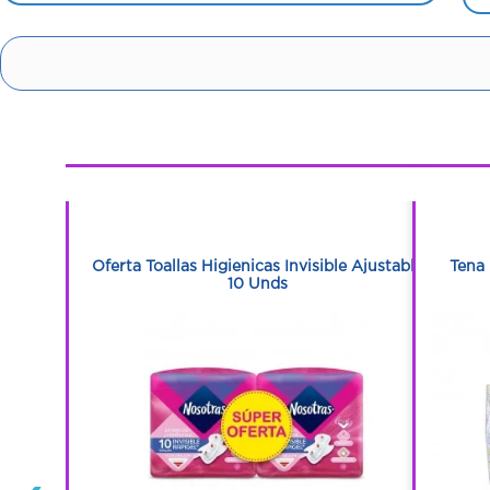
1
1
s Empaque
Oferta Toallas Higienicas Invisible Ajustable
Tena 
10 Unds