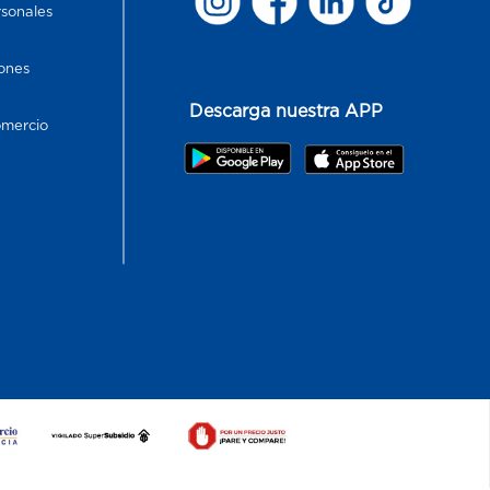
rsonales
ones
Descarga nuestra APP
omercio