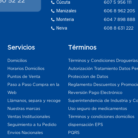
Cúcuta
607 5 956 111
Manizales
606 8 962 205
Monteria
604 7 898 888
Neiva
608 8 631 222
Servicios
Términos
Domicilios
Términos y Condiciones Droguería
Horarios Domicilios
Autorización Tratamiento Datos Pe
Puntos de Venta
Proteccion de Datos
Paso a Paso Compra en la
Reglamento Descuentos y Promoci
Web
Reversión Pago Electrónico
Llámanos, separa y recoge
Superintendencia de Industria y C
Nuestras marcas
Uso seguro de medicamentos
Ventas Institucionales
Términos y condiciones domicilios
Seguimiento a tu Pedido
dispensación EPS
Envios Nacionales
PQRS