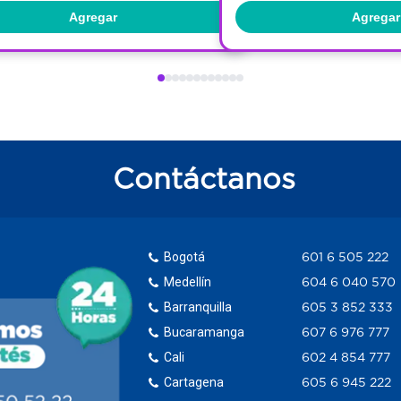
Agregar
Agregar
Contáctanos
Bogotá
601 6 505 222
Medellín
604 6 040 570
Barranquilla
605 3 852 333
Bucaramanga
607 6 976 777
Cali
602 4 854 777
Cartagena
605 6 945 222