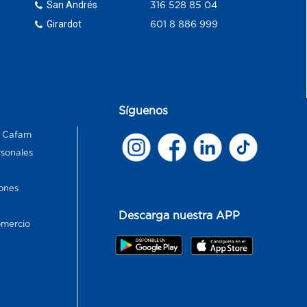
San Andrés
316 528 85 04
Girardot
601 8 886 999
Síguenos
s Cafam
rsonales
ones
Descarga nuestra APP
omercio