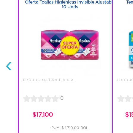
s Empaque
Oferta Toallas Higienicas Invisible Ajustable
Te
10 Unds
‹
PRODUCTOS FAMILIA S.A.
PRODUC
0
$17.100
$1
PUM: $ 1,710.00 BOL