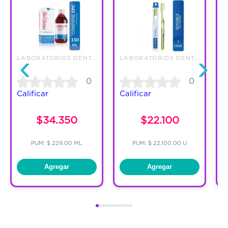
‹
›
LABORATORIOS DENTAID S.A.S.
LABORATORIOS DENTAID S.A.S.
0
0
Calificar
Calificar
C
$34.350
$22.100
PUM: $ 229.00 ML
PUM: $ 22,100.00 U
Agregar
Agregar