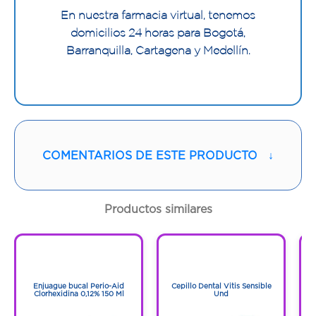
En nuestra farmacia virtual, tenemos
domicilios 24 horas para Bogotá,
Barranquilla, Cartagena y Medellín.
COMENTARIOS DE ESTE PRODUCTO
↓
Productos similares
1
1
1
1
Enjuague bucal Perio-Aid
Cepillo Dental Vitis Sensible
Ce
Clorhexidina 0,12% 150 Ml
Und