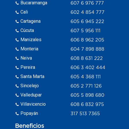
Bucaramanga
607 6 976 777
Cali
602 4 854 777
Cartagena
605 6 945 222
Cúcuta
607 5 956 111
Manizales
606 8 962 205
Monteria
604 7 898 888
Neiva
608 8 631 222
Pereira
606 3 402 444
Santa Marta
605 4 368 111
Sincelejo
605 2 771 126
Valledupar
605 5 898 680
Villavicencio
608 6 832 975
Popayán
317 513 7365
Beneficios