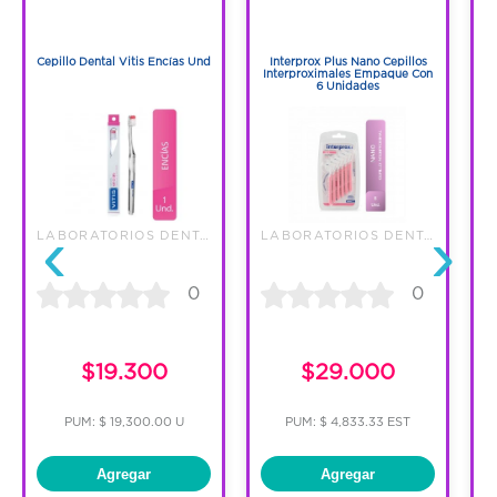
1
1
1
1
Cepillo Dental Vitis Encías Und
Interprox Plus Nano Cepillos
Interproximales Empaque Con
6 Unidades
‹
›
LABORATORIOS DENTAID S.A.S.
LABORATORIOS DENTAID S.A.S.
0
0
$19.300
$29.000
PUM: $ 19,300.00 U
PUM: $ 4,833.33 EST
Agregar
Agregar