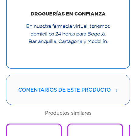
DROGUERÍAS EN CONFIANZA
En nuestra farmacia virtual, tenemos
domicilios 24 horas para Bogotá,
Barranquilla, Cartagena y Medellín.
Características:
Ayuda a reducir la caries y problemas de
COMENTARIOS DE ESTE PRODUCTO
↓
encía removiendo la placa entre los
dientes y bajo la línea de la encía.
Productos similares
Se desliza más fácilmente entre los dientes
y no se deshilacha
1
1