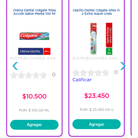
1
1
Crema Dental Colgate Tripe
Cepillo Dental Colgate Años 0-
Acción Sabor Menta 100 Ml
2 Extra Suave Unds
‹
›
DISTRIBUCIONES AXA S.A.S.
DISTRIBUCIONES AXA S.A.S.
0
0
Calificar
$23.450
$10.500
PUM: $ 23,450.00 U
PUM: $ 105.00 ML
Agregar
Agregar