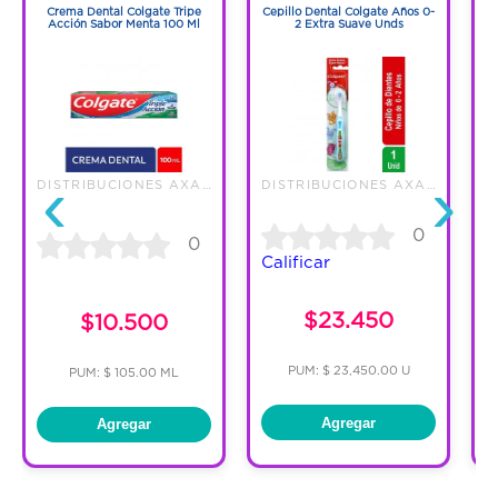
brinda movilidad a la hora del cepillado.
Crema Dental Colgate Tripe
Cepillo Dental Colgate Años 0-
Acción Sabor Menta 100 Ml
2 Extra Suave Unds
‹
›
DISTRIBUCIONES AXA S.A.S.
DISTRIBUCIONES AXA S.A.S.
0
0
Calificar
C
$23.450
$10.500
PUM: $ 23,450.00 U
PUM: $ 105.00 ML
Agregar
Agregar