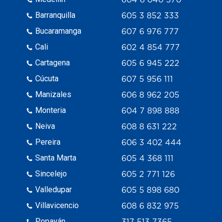
Barranquilla
605 3 852 333
Bucaramanga
607 6 976 777
Cali
602 4 854 777
Cartagena
605 6 945 222
Cúcuta
607 5 956 111
Manizales
606 8 962 205
Monteria
604 7 898 888
Neiva
608 8 631 222
Pereira
606 3 402 444
Santa Marta
605 4 368 111
Sincelejo
605 2 771 126
Valledupar
605 5 898 680
Villavicencio
608 6 832 975
Popayán
317 513 7365