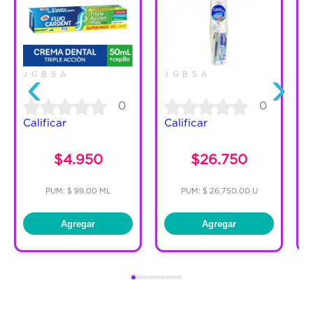
‹
›
J G B S A
J G B S A
J
0
0
Calificar
Calificar
C
$4.950
$26.750
PUM: $ 99.00 ML
PUM: $ 26,750.00 U
Agregar
Agregar