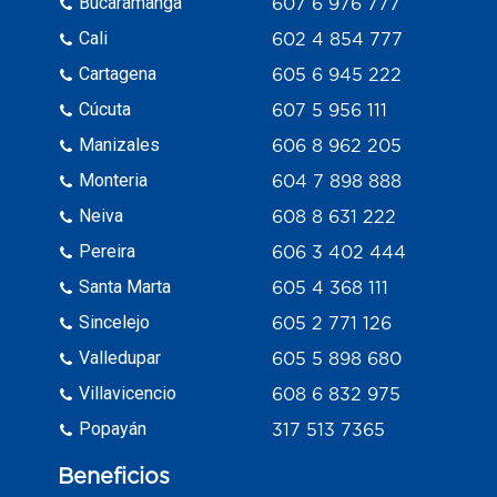
Bucaramanga
607 6 976 777
Cali
602 4 854 777
Cartagena
605 6 945 222
Cúcuta
607 5 956 111
Manizales
606 8 962 205
Monteria
604 7 898 888
Neiva
608 8 631 222
Pereira
606 3 402 444
Santa Marta
605 4 368 111
Sincelejo
605 2 771 126
Valledupar
605 5 898 680
Villavicencio
608 6 832 975
Popayán
317 513 7365
Beneficios