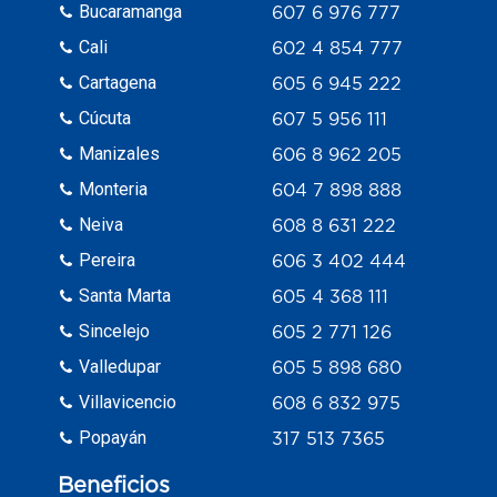
Bucaramanga
607 6 976 777
Cali
602 4 854 777
Cartagena
605 6 945 222
Cúcuta
607 5 956 111
Manizales
606 8 962 205
Monteria
604 7 898 888
Neiva
608 8 631 222
Pereira
606 3 402 444
Santa Marta
605 4 368 111
Sincelejo
605 2 771 126
Valledupar
605 5 898 680
Villavicencio
608 6 832 975
Popayán
317 513 7365
Beneficios