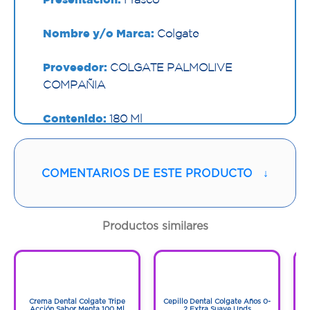
Nombre y/o Marca:
Colgate
Proveedor:
COLGATE PALMOLIVE
COMPAÑIA
Contenido:
180 Ml
Cantidad:
1 Frasco
COMENTARIOS DE ESTE PRODUCTO
↓
Código:
1294209
Productos similares
1
1
1
1
Crema Dental Colgate Tripe
Cepillo Dental Colgate Años 0-
Acción Sabor Menta 100 Ml
2 Extra Suave Unds