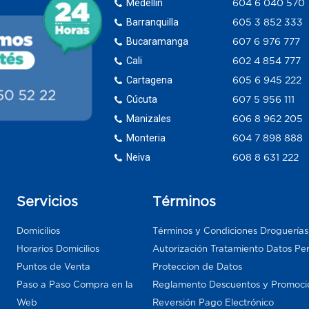
Medellín
604 6 040 570
Barranquilla
605 3 852 333
Bucaramanga
607 6 976 777
Cali
602 4 854 777
Cartagena
605 6 945 222
Cúcuta
607 5 956 111
Manizales
606 8 962 205
Monteria
604 7 898 888
Neiva
608 8 631 222
Servicios
Términos
Domicilios
Términos y Condiciones Droguería
Horarios Domicilios
Autorización Tratamiento Datos Pe
Puntos de Venta
Proteccion de Datos
Paso a Paso Compra en la
Reglamento Descuentos y Promoci
Web
Reversión Pago Electrónico