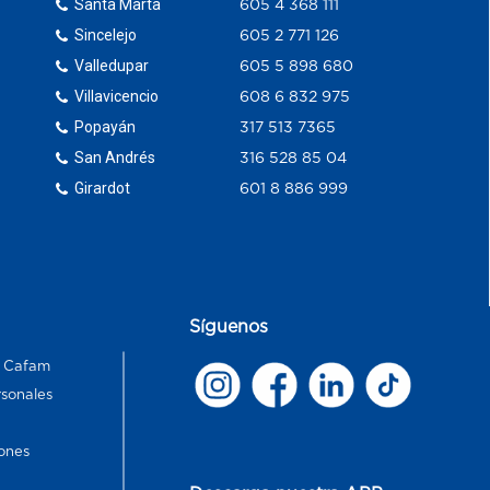
Santa Marta
605 4 368 111
Sincelejo
605 2 771 126
Valledupar
605 5 898 680
Villavicencio
608 6 832 975
Popayán
317 513 7365
San Andrés
316 528 85 04
Girardot
601 8 886 999
Síguenos
s Cafam
rsonales
ones