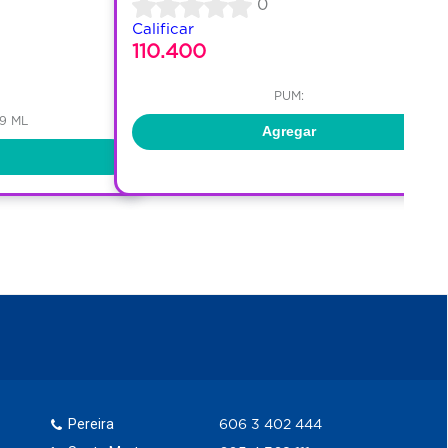
0
Calificar
110.400
PUM:
49 ML
Agregar
Pereira
606 3 402 444