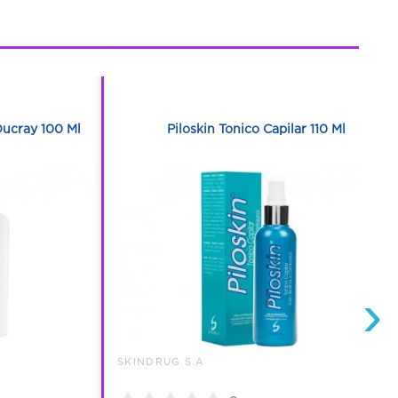
1
1
ucray 100 Ml
Piloskin Tonico Capilar 110 Ml
›
SKINDRUG S.A