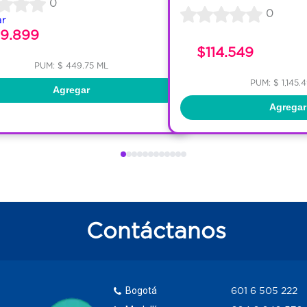
0
0
ar
79.899
$114.549
PUM: $ 449.75 ML
PUM: $ 1,145.
Agregar
Agregar
Contáctanos
Bogotá
601 6 505 222