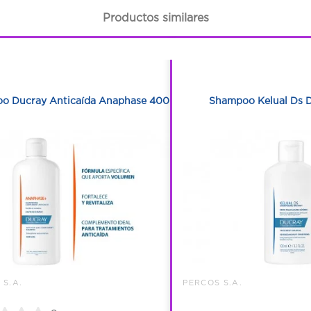
Productos similares
1
1
1
1
o Ducray Anticaída Anaphase 400Ml
Shampoo Kelual Ds D
 S.A.
PERCOS S.A.