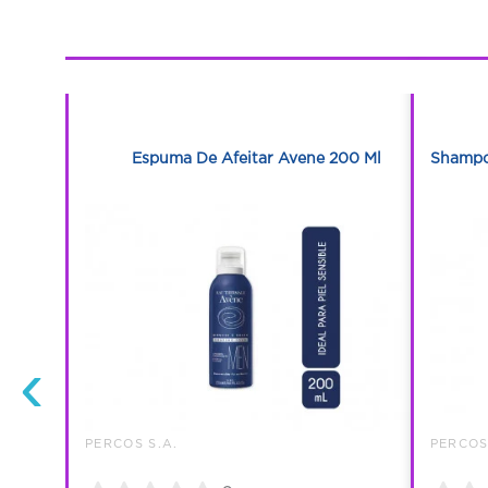
1
1
phase 200
Espuma De Afeitar Avene 200 Ml
Shampo
‹
PERCOS S.A.
PERCOS