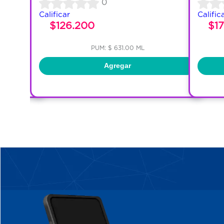
0
Calificar
Calific
$126.200
$1
PUM: $ 631.00 ML
Agregar