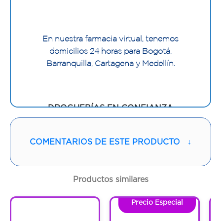
En nuestra farmacia virtual, tenemos
domicilios 24 horas para Bogotá,
Barranquilla, Cartagena y Medellín.
DROGUERÍAS EN CONFIANZA
Servicio de domicilio. En nuestra farmacia
virtual, tenemos domicilios 24 horas para
COMENTARIOS DE ESTE PRODUCTO
↓
Bogotá y Medellín.
Productos similares
Características:
En formato crema, Rexona Clinical ofrece
Precio Especial
1
la máxima protección antitranspirante de