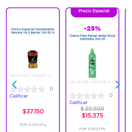
Precio Especial
1
1
-25%
Precio Especial Desodorante
Rexona V8 2 Barras Con 50 G
Crema Para Peinar Sedal Rizos
Definidos 300 Ml
M
‹
›
UNILEVER ANDINA COLOMBIA LTDA
UNILEVER ANDINA COLOMBIA LTDA
0
0
Calificar
Calificar
$ 20.500
$37.150
$15.375
PUM: $ 743.00 g
PUM: $ 68.33 ML