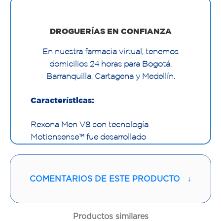
DROGUERÍAS EN CONFIANZA
En nuestra farmacia virtual, tenemos
domicilios 24 horas para Bogotá,
Barranquilla, Cartagena y Medellín.
Características:
Rexona Men V8 con tecnología
Motionsense™ fue desarrollado
especialmente para los fanáticos de los
autos. Es dinámico, fresco y protege
contra la transpiración hasta por 48 horas.
COMENTARIOS DE ESTE PRODUCTO
↓
Ahora los amantes de la velocidad tienen
un antitranspirante que les permite vivir la
vida a su ritmo.
Productos similares