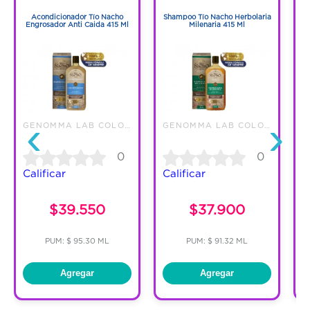
1
1
Acondicionador Tío Nacho
Shampoo Tío Nacho Herbolaria
S
Engrosador Anti Caida 415 Ml
Milenaria 415 Ml
‹
›
GENOMMA LAB COLOMBIA LTDA.
GENOMMA LAB COLOMBIA LTDA.
0
0
Calificar
Calificar
C
$39.550
$37.900
PUM: $ 95.30 ML
PUM: $ 91.32 ML
Agregar
Agregar