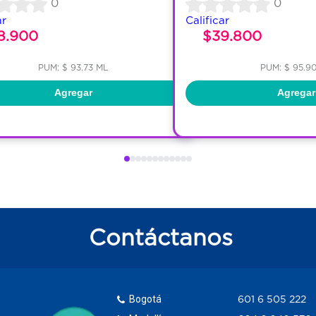
0
0
ar
Calificar
8.900
$39.800
PUM: $ 93.73 ML
PUM: $ 95.9
Agregar
Agregar
Contáctanos
Bogotá
601 6 505 222