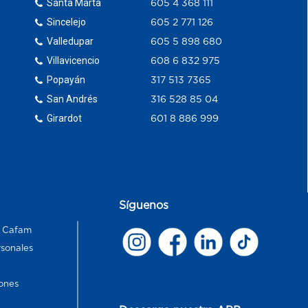
Santa Marta
605 4 368 111
Sincelejo
605 2 771 126
Valledupar
605 5 898 680
Villavicencio
608 6 832 975
Popayán
317 513 7365
San Andrés
316 528 85 04
Girardot
601 8 886 999
Síguenos
s Cafam
rsonales
ones