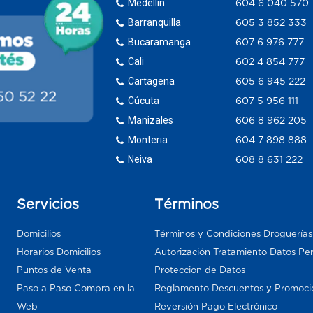
Medellín
604 6 040 570
Barranquilla
605 3 852 333
Bucaramanga
607 6 976 777
Cali
602 4 854 777
Cartagena
605 6 945 222
Cúcuta
607 5 956 111
Manizales
606 8 962 205
Monteria
604 7 898 888
Neiva
608 8 631 222
Servicios
Términos
Domicilios
Términos y Condiciones Droguería
Horarios Domicilios
Autorización Tratamiento Datos Pe
Puntos de Venta
Proteccion de Datos
Paso a Paso Compra en la
Reglamento Descuentos y Promoci
Web
Reversión Pago Electrónico