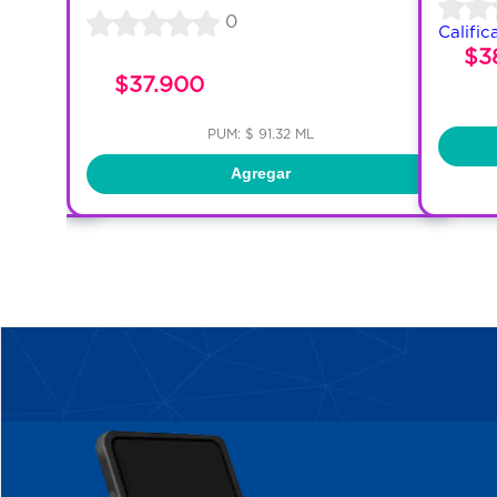
0
Calific
$3
$37.900
PUM: $ 91.32 ML
Agregar