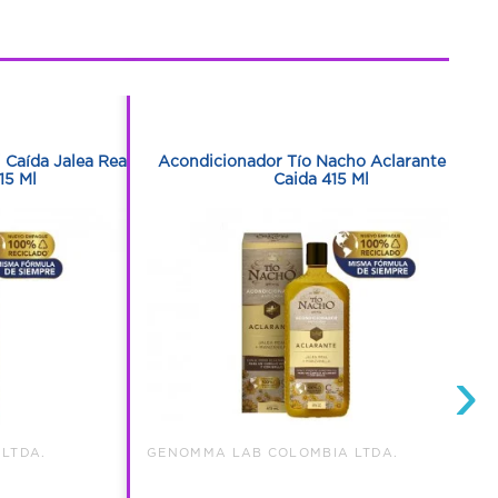
1
1
Caída Jalea Real
Acondicionador Tío Nacho Aclarante Anti
15 Ml
Caida 415 Ml
›
LTDA.
GENOMMA LAB COLOMBIA LTDA.