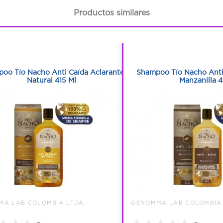
Productos similares
1
1
1
1
oo Tío Nacho Anti Caída Aclarante
Shampoo Tío Nacho Anti 
Natural 415 Ml
Manzanilla 4
A LAB COLOMBIA LTDA.
GENOMMA LAB COLOMBIA 