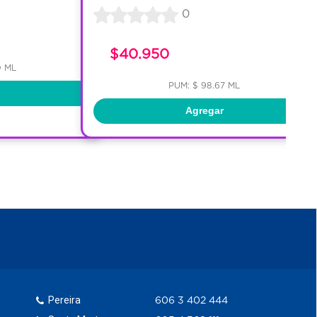
0
$40.950
0 ML
PUM: $ 98.67 ML
Agregar
Pereira
606 3 402 444