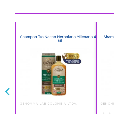
1
1
sador Anti
Shampoo Tío Nacho Herbolaria Milenaria 415
Shamp
Ml
‹
GENOMMA LAB COLOMBIA LTDA.
GENOMM